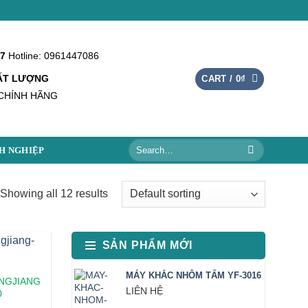
/7
Hotline: 0961447086
HẤT LƯỢNG
CART /
0
₫
CHÍNH HÃNG
Search
H NGHIỆP
for:
Showing all 12 results
SẢN PHẨM MỚI
MÁY KHẮC NHÔM TẤM YF-3016
NGJIANG
LIÊN HỆ
0