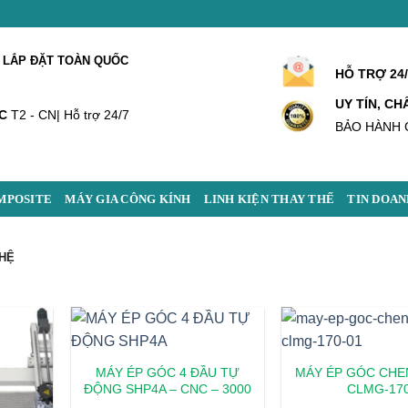
 LẮP ĐẶT TOÀN QUỐC
HỖ TRỢ 24
UY TÍN, C
C
T2 - CN| Hỗ trợ 24/7
BẢO HÀNH 
MPOSITE
MÁY GIA CÔNG KÍNH
LINH KIỆN THAY THẾ
TIN DOAN
HỆ
MÁY ÉP GÓC 4 ĐẦU TỰ
MÁY ÉP GÓC CHE
ĐỘNG SHP4A – CNC – 3000
CLMG-17