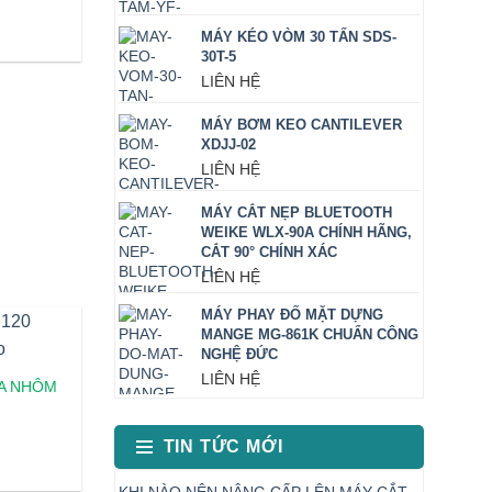
MÁY KÉO VÒM 30 TẤN SDS-
30T-5
LIÊN HỆ
MÁY BƠM KEO CANTILEVER
XDJJ-02
LIÊN HỆ
MÁY CẮT NẸP BLUETOOTH
WEIKE WLX-90A CHÍNH HÃNG,
CẮT 90° CHÍNH XÁC
LIÊN HỆ
MÁY PHAY ĐỐ MẶT DỰNG
MANGE MG-861K CHUẨN CÔNG
NGHỆ ĐỨC
LIÊN HỆ
A NHÔM
TIN TỨC MỚI
KHI NÀO NÊN NÂNG CẤP LÊN MÁY CẮT