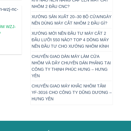
NHÔM 2 ĐẦU CNC?
XƯỞNG SẢN XUẤT 20–30 BỘ CỬA/NGÀY
NÊN DÙNG MÁY CẮT NHÔM 2 ĐẦU GÌ?
ÔM WZJ-
A
XƯỞNG MỚI NÊN ĐẦU TƯ MÁY CẮT 2
ĐẦU LƯỠI 550 NÀO? TOP 4 DÒNG MÁY
NÊN ĐẦU TƯ CHO XƯỞNG NHÔM KÍNH
CHUYỂN GIAO DÀN MÁY LÀM CỬA
NHÔM VÀ DÂY CHUYỀN DÁN PHẲNG TẠI
CÔNG TY THỊNH PHÚC HƯNG – HƯNG
YÊN
CHUYỂN GIAO MÁY KHẮC NHÔM TẤM
YF-3016 CHO CÔNG TY DŨNG DƯƠNG –
HƯNG YÊN