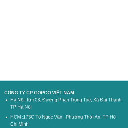
CÔNG TY CP GOPCO VIỆT NAM
Hà Nội: Km 03, Đường Phan Trọng Tuệ, Xã Đại Thanh,
TP Hà Nội
HCM :173C Tô Ngọc Vân , Phường Thới An, TP Hồ
Chí Minh