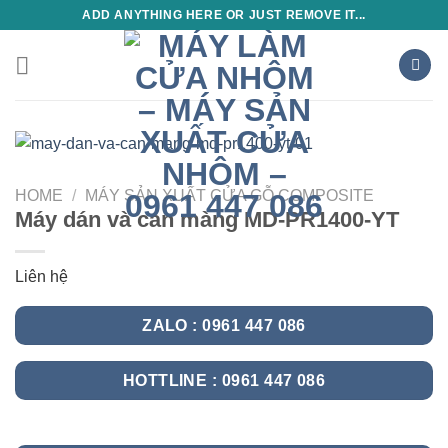
Skip
ADD ANYTHING HERE OR JUST REMOVE IT...
to
content
HOME
/
MÁY SẢN XUẤT CỬA GỖ COMPOSITE
Máy dán và cán màng MD-PR1400-YT
Liên hệ
ZALO : 0961 447 086
HOTTLINE : 0961 447 086