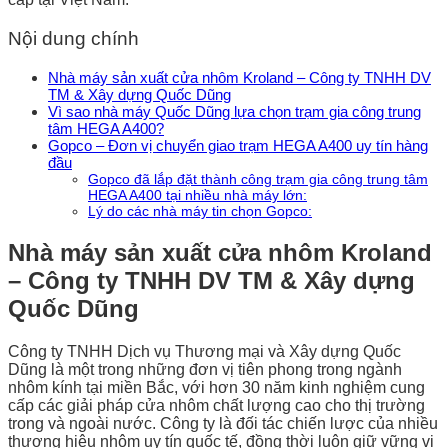
Nội dung chính
Nhà máy sản xuất cửa nhôm Kroland – Công ty TNHH DV
TM & Xây dựng Quốc Dũng
Vì sao nhà máy Quốc Dũng lựa chọn trạm gia công trung
tâm HEGA A400?
Gopco – Đơn vị chuyển giao trạm HEGA A400 uy tín hàng
đầu
Gopco đã lắp đặt thành công trạm gia công trung tâm
HEGA A400 tại nhiều nhà máy lớn:
Lý do các nhà máy tin chọn Gopco:
Nhà máy sản xuất cửa nhôm Kroland
– Công ty TNHH DV TM & Xây dựng
Quốc Dũng
Công ty TNHH Dịch vụ Thương mại và Xây dựng Quốc
Dũng là một trong những đơn vị tiên phong trong ngành
nhôm kính tại miền Bắc, với hơn 30 năm kinh nghiệm cung
cấp các giải pháp cửa nhôm chất lượng cao cho thị trường
trong và ngoài nước. Công ty là đối tác chiến lược của nhiều
thương hiệu nhôm uy tín quốc tế, đồng thời luôn giữ vững vị