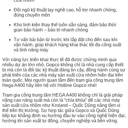
cửa nhôm
Đội ngũ kỹ thuật tay nghề cao, hỗ trợ nhanh chóng,
đúng chuyên môn
Kho linh kiện thay thế luôn sẵn sàng, đảm bảo thời
gian bảo hành – bảo trì nhanh chóng
Tư vấn bài bản từ trước khi lắp đặt cho đến sau khi
vận hành, giúp khách hàng khai thác tối đa công suất
và tính năng máy
Với năng lực triển khai thực tế đã được chứng minh qua
nhiều dự án lớn nhỏ, Gopco không chỉ là nhà cung cấp thiết
bị mà còn là đối tác kỹ thuật đáng tin cậy, đồng hành cùng sự
phát triển của các nhà máy sản xuất cửa nhôm hiện đại trên
toàn quốc. Mọi người quan tâm đến trạm gia công trung tâm
Hega A400 hãy liên hệ với Hotline Gopco nhé!
Trạm gia công trung tâm HEGA A400 không chỉ là giải pháp
nâng cao năng suất mà còn là “chìa khóa” để các nhà máy
sản xuất cửa nhôm như Kroland – Quốc Dũng nâng tầm vị
thế trên thị trường. Sự hợp tác giữa Gopco và Quốc Dũng
tiếp tục khẳng định xu hướng đầu tư vào công nghệ hiện đại,
hướng tới sản xuất tự động, chuyên nghiệp và bền vững.