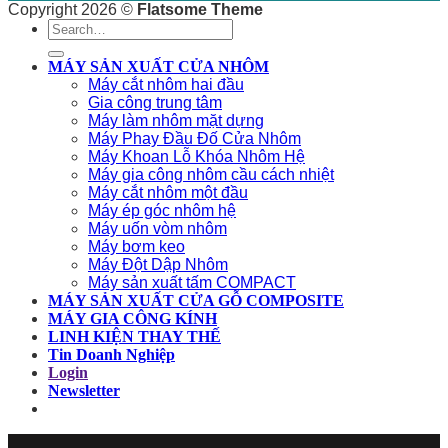
Copyright 2026 ©
Flatsome Theme
Search
for:
MÁY SẢN XUẤT CỬA NHÔM
Máy cắt nhôm hai đầu
Gia công trung tâm
Máy làm nhôm mặt dựng
Máy Phay Đầu Đố Cửa Nhôm
Máy Khoan Lỗ Khóa Nhôm Hệ
Máy gia công nhôm cầu cách nhiệt
Máy cắt nhôm một đầu
Máy ép góc nhôm hệ
Máy uốn vòm nhôm
Máy bơm keo
Máy Đột Dập Nhôm
Máy sản xuất tấm COMPACT
MÁY SẢN XUẤT CỬA GỖ COMPOSITE
MÁY GIA CÔNG KÍNH
LINH KIỆN THAY THẾ
Tin Doanh Nghiệp
Login
Newsletter