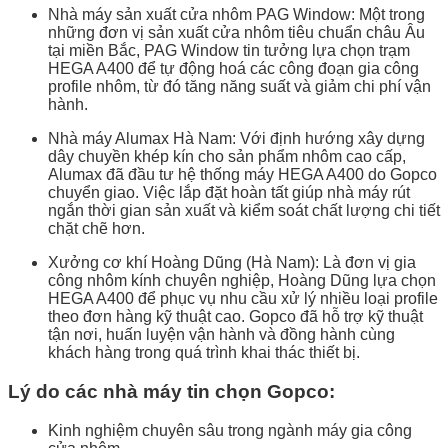
Nhà máy sản xuất cửa nhôm PAG Window: Một trong
những đơn vị sản xuất cửa nhôm tiêu chuẩn châu Âu
tại miền Bắc, PAG Window tin tưởng lựa chọn trạm
HEGA A400 để tự động hoá các công đoạn gia công
profile nhôm, từ đó tăng năng suất và giảm chi phí vận
hành.
Nhà máy Alumax Hà Nam: Với định hướng xây dựng
dây chuyền khép kín cho sản phẩm nhôm cao cấp,
Alumax đã đầu tư hệ thống máy HEGA A400 do Gopco
chuyển giao. Việc lắp đặt hoàn tất giúp nhà máy rút
ngắn thời gian sản xuất và kiểm soát chất lượng chi tiết
chặt chẽ hơn.
Xưởng cơ khí Hoàng Dũng (Hà Nam): Là đơn vị gia
công nhôm kính chuyên nghiệp, Hoàng Dũng lựa chọn
HEGA A400 để phục vụ nhu cầu xử lý nhiều loại profile
theo đơn hàng kỹ thuật cao. Gopco đã hỗ trợ kỹ thuật
tận nơi, huấn luyện vận hành và đồng hành cùng
khách hàng trong quá trình khai thác thiết bị.
Lý do các nhà máy tin chọn Gopco:
Kinh nghiệm chuyên sâu trong ngành máy gia công