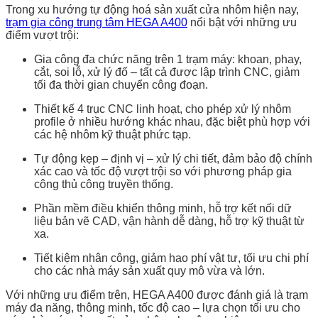
Trong xu hướng tự động hoá sản xuất cửa nhôm hiện nay,
trạm gia công trung tâm HEGA A400
nổi bật với những ưu
điểm vượt trội:
Gia công đa chức năng trên 1 trạm máy: khoan, phay,
cắt, soi lỗ, xử lý đố – tất cả được lập trình CNC, giảm
tối đa thời gian chuyển công đoạn.
Thiết kế 4 trục CNC linh hoạt, cho phép xử lý nhôm
profile ở nhiều hướng khác nhau, đặc biệt phù hợp với
các hệ nhôm kỹ thuật phức tạp.
Tự động kẹp – định vị – xử lý chi tiết, đảm bảo độ chính
xác cao và tốc độ vượt trội so với phương pháp gia
công thủ công truyền thống.
Phần mềm điều khiển thông minh, hỗ trợ kết nối dữ
liệu bản vẽ CAD, vận hành dễ dàng, hỗ trợ kỹ thuật từ
xa.
Tiết kiệm nhân công, giảm hao phí vật tư, tối ưu chi phí
cho các nhà máy sản xuất quy mô vừa và lớn.
Với những ưu điểm trên, HEGA A400 được đánh giá là trạm
máy đa năng, thông minh, tốc độ cao – lựa chọn tối ưu cho