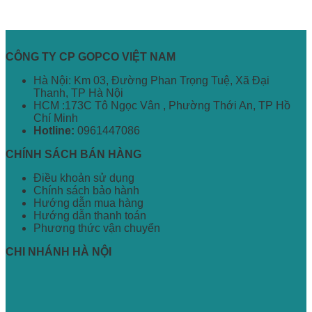
CÔNG TY CP GOPCO VIỆT NAM
Hà Nội: Km 03, Đường Phan Trọng Tuệ, Xã Đại
Thanh, TP Hà Nội
HCM :173C Tô Ngọc Vân , Phường Thới An, TP Hồ
Chí Minh
Hotline:
0961447086
CHÍNH SÁCH BÁN HÀNG
Điều khoản sử dụng
Chính sách bảo hành
Hướng dẫn mua hàng
Hướng dẫn thanh toán
Phương thức vận chuyển
CHI NHÁNH HÀ NỘI