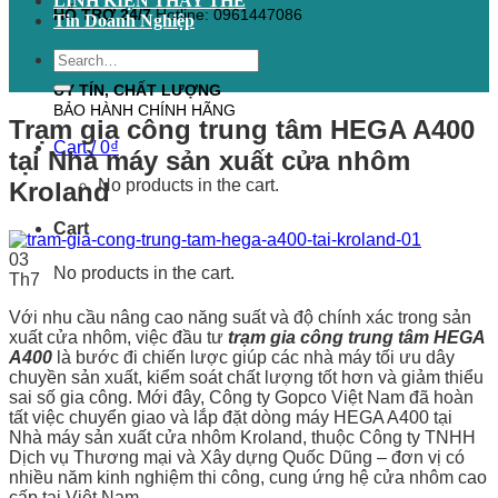
LINH KIỆN THAY THẾ
HỖ TRỢ 24/7
Hotline: 0961447086
Tin Doanh Nghiệp
Search
for:
UY TÍN, CHẤT LƯỢNG
BẢO HÀNH CHÍNH HÃNG
Trạm gia công trung tâm HEGA A400
Cart /
0
₫
tại Nhà máy sản xuất cửa nhôm
No products in the cart.
Kroland
Cart
03
No products in the cart.
Th7
Với nhu cầu nâng cao năng suất và độ chính xác trong sản
xuất cửa nhôm, việc đầu tư
trạm gia công trung tâm HEGA
A400
là bước đi chiến lược giúp các nhà máy tối ưu dây
chuyền sản xuất, kiểm soát chất lượng tốt hơn và giảm thiểu
sai số gia công. Mới đây, Công ty Gopco Việt Nam đã hoàn
tất việc chuyển giao và lắp đặt dòng máy HEGA A400 tại
Nhà máy sản xuất cửa nhôm Kroland, thuộc Công ty TNHH
Dịch vụ Thương mại và Xây dựng Quốc Dũng – đơn vị có
nhiều năm kinh nghiệm thi công, cung ứng hệ cửa nhôm cao
cấp tại Việt Nam.