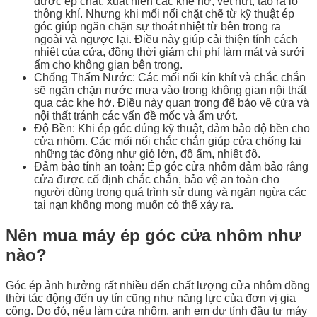
được ép chặt, xuất hiện các khe hở, vết nứt, tạo ra lỗ
thông khí. Nhưng khi mối nối chặt chẽ từ kỹ thuật ép
góc giúp ngăn chặn sự thoát nhiệt từ bên trong ra
ngoài và ngược lại. Điều này giúp cải thiện tính cách
nhiệt của cửa, đồng thời giảm chi phí làm mát và sưởi
ấm cho không gian bên trong.
Chống Thấm Nước: Các mối nối kín khít và chắc chắn
sẽ ngăn chặn nước mưa vào trong không gian nội thất
qua các khe hở. Điều này quan trọng để bảo vệ cửa và
nội thất tránh các vấn đề mốc và ẩm ướt.
Độ Bền: Khi ép góc đúng kỹ thuật, đảm bảo độ bền cho
cửa nhôm. Các mối nối chắc chắn giúp cửa chống lại
những tác động như gió lớn, độ ẩm, nhiệt độ.
Đảm bảo tính an toàn: Ép góc cửa nhôm đảm bảo rằng
cửa được cố định chắc chắn, bảo vệ an toàn cho
người dùng trong quá trình sử dụng và ngăn ngừa các
tai nạn không mong muốn có thể xảy ra.
Nên mua máy ép góc cửa nhôm như
nào?
Góc ép ảnh hưởng rất nhiều đến chất lượng cửa nhôm đồng
thời tác động đến uy tín cũng như năng lực của đơn vị gia
công. Do đó, nếu làm cửa nhôm, anh em dự tính đầu tư máy