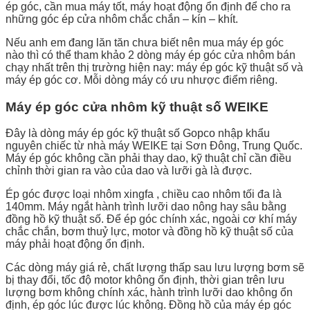
ép góc, cần mua máy tốt, máy hoạt động ổn định để cho ra
những góc ép cửa nhôm chắc chắn – kín – khít.
Nếu anh em đang lăn tăn chưa biết nên mua máy ép góc
nào thì có thể tham khảo 2 dòng máy ép góc cửa nhôm bán
chạy nhất trên thị trường hiện nay: máy ép góc kỹ thuật số và
máy ép góc cơ. Mỗi dòng máy có ưu nhược điểm riêng.
Máy ép góc cửa nhôm kỹ thuật số WEIKE
Đây là dòng máy ép góc kỹ thuật số Gopco nhập khẩu
nguyên chiếc từ nhà máy WEIKE tại Sơn Đông, Trung Quốc.
Máy ép góc không cần phải thay dao, kỹ thuật chỉ cần điều
chỉnh thời gian ra vào của dao và lưỡi gà là được.
Ép góc được loại nhôm xingfa , chiều cao nhôm tối đa là
140mm. Máy ngắt hành trình lưỡi dao nông hay sâu bằng
đồng hồ kỹ thuật số. Để ép góc chính xác, ngoài cơ khí máy
chắc chắn, bơm thuỷ lực, motor và đồng hồ kỹ thuật số của
máy phải hoạt động ổn định.
Các dòng máy giá rẻ, chất lượng thấp sau lưu lượng bơm sẽ
bị thay đổi, tốc độ motor không ổn định, thời gian trên lưu
lượng bơm không chính xác, hành trình lưỡi dao không ổn
định, ép góc lúc được lúc không. Đồng hồ của máy ép góc