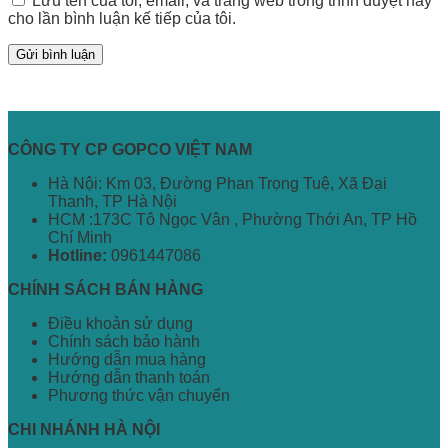
Lưu tên của tôi, email, và trang web trong trình duyệt này
cho lần bình luận kế tiếp của tôi.
CÔNG TY CP GOPCO VIỆT NAM
Hà Nội: Km 03, Đường Phan Trọng Tuệ, Xã Đại
Thanh, TP Hà Nội
HCM :173C Tô Ngọc Vân , Phường Thới An, TP Hồ
Chí Minh
Hotline:
0961447086
CHÍNH SÁCH BÁN HÀNG
Điều khoản sử dụng
Chính sách bảo hành
Hướng dẫn mua hàng
Hướng dẫn thanh toán
Phương thức vận chuyển
CHI NHÁNH HÀ NỘI