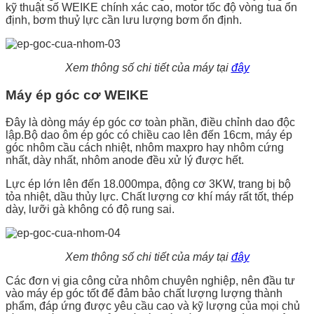
kỹ thuật số WEIKE chính xác cao, motor tốc độ vòng tua ổn
định, bơm thuỷ lực cần lưu lượng bơm ổn định.
Xem thông số chi tiết của máy tại
đây
Máy ép góc cơ WEIKE
Đây là dòng máy ép góc cơ toàn phần, điều chỉnh dao độc
lập.Bộ dao ôm ép góc có chiều cao lên đến 16cm, máy ép
góc nhôm cầu cách nhiệt, nhôm maxpro hay nhôm cứng
nhất, dày nhất, nhôm anode đều xử lý được hết.
Lực ép lớn lên đến 18.000mpa, động cơ 3KW, trang bị bộ
tỏa nhiệt, dầu thủy lực. Chất lượng cơ khí máy rất tốt, thép
dày, lưỡi gà không có độ rung sai.
Xem thông số chi tiết của máy tại
đây
Các đơn vị gia công cửa nhôm chuyên nghiệp, nên đầu tư
vào máy ép góc tốt để đảm bảo chất lượng lượng thành
phẩm, đáp ứng được yêu cầu cao và kỹ lượng của mọi chủ