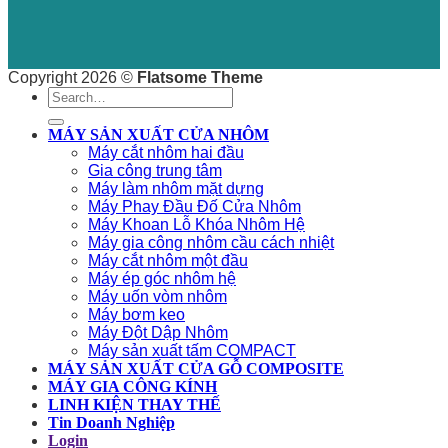
Copyright 2026 ©
Flatsome Theme
Search
for:
MÁY SẢN XUẤT CỬA NHÔM
Máy cắt nhôm hai đầu
Gia công trung tâm
Máy làm nhôm mặt dựng
Máy Phay Đầu Đố Cửa Nhôm
Máy Khoan Lỗ Khóa Nhôm Hệ
Máy gia công nhôm cầu cách nhiệt
Máy cắt nhôm một đầu
Máy ép góc nhôm hệ
Máy uốn vòm nhôm
Máy bơm keo
Máy Đột Dập Nhôm
Máy sản xuất tấm COMPACT
MÁY SẢN XUẤT CỬA GỖ COMPOSITE
MÁY GIA CÔNG KÍNH
LINH KIỆN THAY THẾ
Tin Doanh Nghiệp
Login