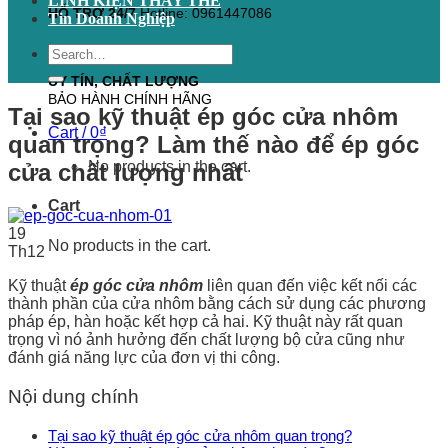
LINH KIỆN THAY THẾ
HỖ TRỢ 24/7
Hotline: 0961447086
Tin Doanh Nghiệp
Search
for:
UY TÍN, CHẤT LƯỢNG
BẢO HÀNH CHÍNH HÃNG
Tại sao kỹ thuật ép góc cửa nhôm
Cart /
0
₫
quan trọng? Làm thế nào để ép góc
No products in the cart.
cửa chất lượng nhất
Cart
19
No products in the cart.
Th12
Kỹ thuật
ép góc cửa nhôm
liên quan đến việc kết nối các
thành phần của cửa nhôm bằng cách sử dụng các phương
pháp ép, hàn hoặc kết hợp cả hai. Kỹ thuật này rất quan
trọng vì nó ảnh hưởng đến chất lượng bộ cửa cũng như
đánh giá năng lực của đơn vị thi công.
Nội dung chính
Tại sao kỹ thuật ép góc cửa nhôm quan trọng?