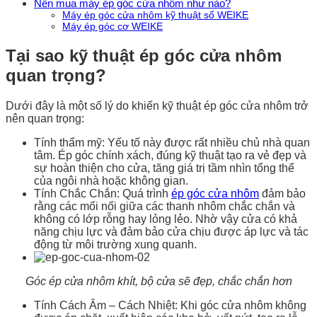
Nên mua máy ép góc cửa nhôm như nào?
Máy ép góc cửa nhôm kỹ thuật số WEIKE
Máy ép góc cơ WEIKE
Tại sao kỹ thuật ép góc cửa nhôm
quan trọng?
Dưới đây là một số lý do khiến kỹ thuật ép góc cửa nhôm trở
nên quan trọng:
Tính thẩm mỹ: Yếu tố này được rất nhiều chủ nhà quan
tâm. Ép góc chính xách, đúng kỹ thuật tạo ra vẻ đẹp và
sự hoàn thiện cho cửa, tăng giá trị tầm nhìn tổng thể
của ngôi nhà hoặc không gian.
Tính Chắc Chắn: Quá trình
ép góc cửa nhôm
đảm bảo
rằng các mối nối giữa các thanh nhôm chắc chắn và
không có lớp rỗng hay lỏng lẻo. Nhờ vậy cửa có khả
năng chịu lực và đảm bảo cửa chịu được áp lực và tác
động từ môi trường xung quanh.
Góc ép cửa nhôm khít, bộ cửa sẽ đẹp, chắc chắn hơn
Tính Cách Âm – Cách Nhiệt: Khi góc cửa nhôm không