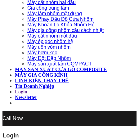
Máy cắt nhôm hai đầu
Gia công trung tâm
Máy làm nhôm mặt dựng
Máy Phay Đầu Đố Cửa Nhôm
Máy Khoan Lỗ Khóa Nhôm Hệ
Máy gia công nhôm cầu cách nhiệt
Máy cắt nhôm một đầu
Máy ép góc nhôm hệ
Máy uốn vòm nhôm
Máy bơm keo
Máy Đột Dập Nhôm
Máy sản xuất tấm COMPACT
MÁY SẢN XUẤT CỬA GỖ COMPOSITE
MÁY GIA CÔNG KÍNH
LINH KIỆN THAY THẾ
Tin Doanh Nghiệp
Login
Newsletter
Call Now
Login