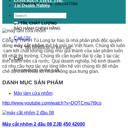
LINH KIỆN THAY THẾ
HỖ TRỢ 24/7
Hotline: 0961447086
Tin Doanh Nghiệp
Search
for:
UY TÍN, CHẤT LƯỢNG
BẢO HÀNH CHÍNH HÃNG
Cart /
0
₫
Công ty TNHH Tú Long tự hào là nhà phân phối độc quyền
dòng
máy cắt nhôm
thế hệ mới tại Việt Nam. Chúng tôi luôn
No products in the cart.
cam kết chất lượng cũng như giá thành của sản phẩm luôn
tốt nhất thị trường. Chúng tôi cần tuyển đại lý cấp 1 tại các
Cart
tỉnh thành trên cả nước. Quý doanh nghiệp, hộ kinh doanh
có nhu cầu hợp tác vui lòng liên hệ với chúng tôi để nhận
No products in the cart.
chế độ chiết khấu tốt nhất không qua trung gian.
DANH MỤC SẢN PHẨM
Máy làm cửa nhôm
http://www.youtube.com/watch?v=DQTCmu7t9co
Máy cắt nhôm 2 đầu 08 ZJB 450 42000