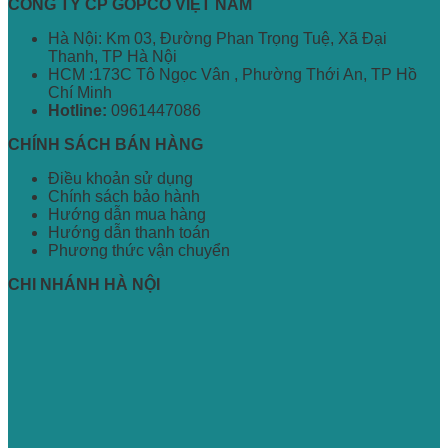
CÔNG TY CP GOPCO VIỆT NAM
Hà Nội: Km 03, Đường Phan Trọng Tuệ, Xã Đại
Thanh, TP Hà Nội
HCM :173C Tô Ngọc Vân , Phường Thới An, TP Hồ
Chí Minh
Hotline:
0961447086
CHÍNH SÁCH BÁN HÀNG
Điều khoản sử dụng
Chính sách bảo hành
Hướng dẫn mua hàng
Hướng dẫn thanh toán
Phương thức vận chuyển
CHI NHÁNH HÀ NỘI