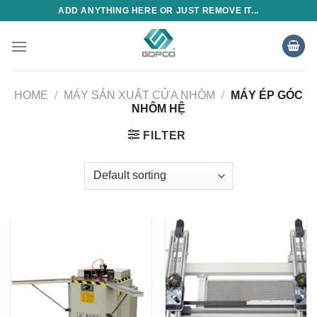
Skip
ADD ANYTHING HERE OR JUST REMOVE IT...
to
content
HOME
/
MÁY SẢN XUẤT CỬA NHÔM
/
MÁY ÉP GÓC
NHÔM HỆ
FILTER