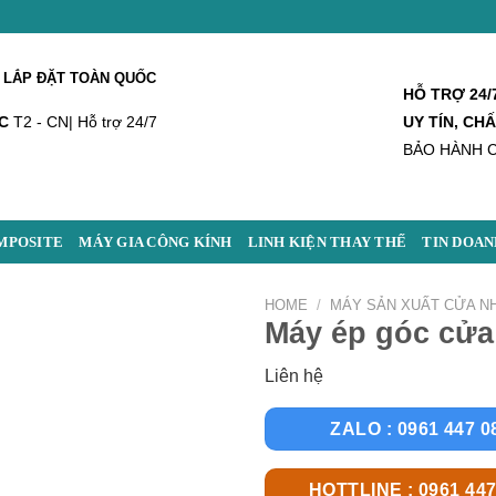
 LẮP ĐẶT TOÀN QUỐC
HỖ TRỢ 24/
C
T2 - CN| Hỗ trợ 24/7
UY TÍN, CH
BẢO HÀNH 
MPOSITE
MÁY GIA CÔNG KÍNH
LINH KIỆN THAY THẾ
TIN DOAN
HOME
/
MÁY SẢN XUẤT CỬA N
Máy ép góc cử
Liên hệ
ZALO : 0961 447 0
HOTTLINE : 0961 447