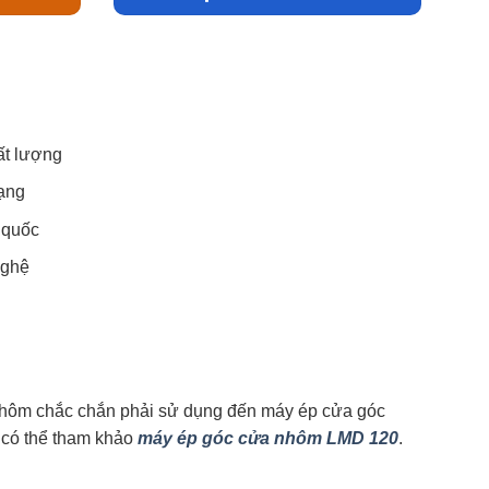
ất lượng
dạng
 quốc
nghệ
g nhôm chắc chắn phải sử dụng đến máy ép cửa góc
 có thể tham khảo
máy ép góc cửa nhôm LMD 120
.