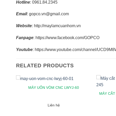
Hotline
: 0961.84.2345
Email
: gopco.vn@gmail.com
Website
: http://maylamcuanhom.vn
Fanpage
: https://www.facebook.com/GOPCO
Youtube
: https://www.youtube.com/channel/UCD
RELATED PRODUCTS
CH
MÁY UỐN VÒM CNC LWYJ-60
MÁY CẮT
Liên hệ