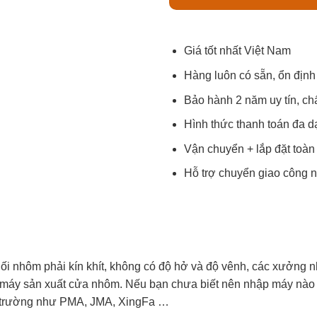
Giá tốt nhất Việt Nam
Hàng luôn có sẵn, ổn định
Bảo hành 2 năm uy tín, ch
Hình thức thanh toán đa 
Vận chuyển + lắp đặt toàn
Hỗ trợ chuyển giao công 
 nối nhôm phải kín khít, không có độ hở và độ vênh, các xưởn
ền máy sản xuất cửa nhôm. Nếu bạn chưa biết nên nhập máy nào
hị trường như PMA, JMA, XingFa …