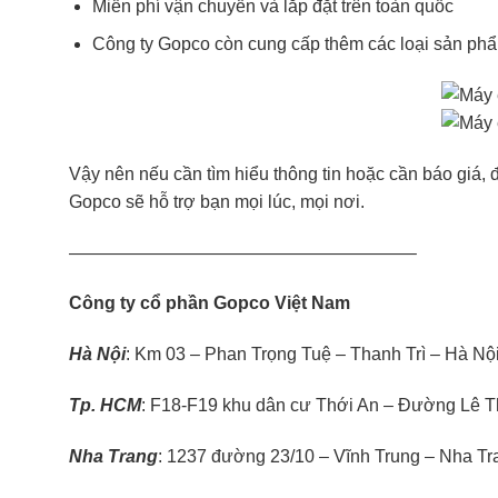
Miễn phí vận chuyển và lắp đặt trên toàn quốc
Công ty Gopco còn cung cấp thêm các loại sản ph
Vậy nên nếu cần tìm hiểu thông tin hoặc cần báo giá,
Gopco sẽ hỗ trợ bạn mọi lúc, mọi nơi.
———————————————————–
Công ty cổ phần Gopco Việt Nam
Hà Nội
: Km 03 – Phan Trọng Tuệ – Thanh Trì – Hà Nộ
Tp. HCM
: F18-F19 khu dân cư Thới An – Đường Lê T
Nha Trang
: 1237 đường 23/10 – Vĩnh Trung – Nha T