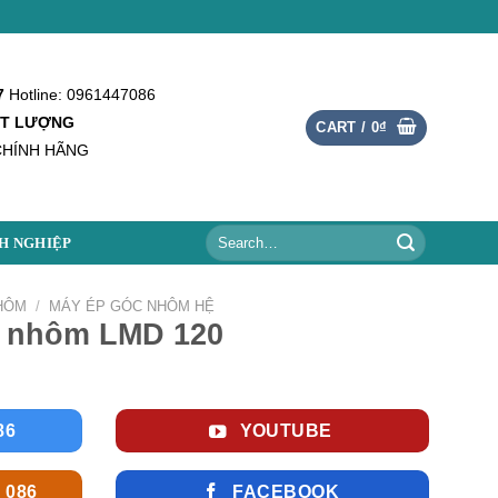
7
Hotline: 0961447086
ẤT LƯỢNG
CART /
0
₫
CHÍNH HÃNG
Search
H NGHIỆP
for:
HÔM
/
MÁY ÉP GÓC NHÔM HỆ
a nhôm LMD 120
86
YOUTUBE
 086
FACEBOOK