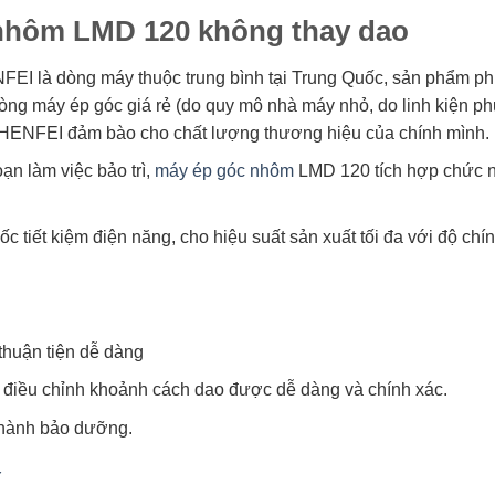
nhôm LMD 120 không thay dao
I là dòng máy thuộc trung bình tại Trung Quốc, sản phẩm phù
dòng máy ép góc giá rẻ (do quy mô nhà máy nhỏ, do linh kiện ph
HENFEI đảm bào cho chất lượng thương hiệu của chính mình.
oạn làm việc bảo trì,
máy ép góc nhôm
LMD 120 tích hợp chức nă
 tiết kiệm điện năng, cho hiệu suất sản xuất tối đa với độ chín
thuận tiện dễ dàng
c điều chỉnh khoảnh cách dao được dễ dàng và chính xác.
o hành bảo dưỡng.
Y