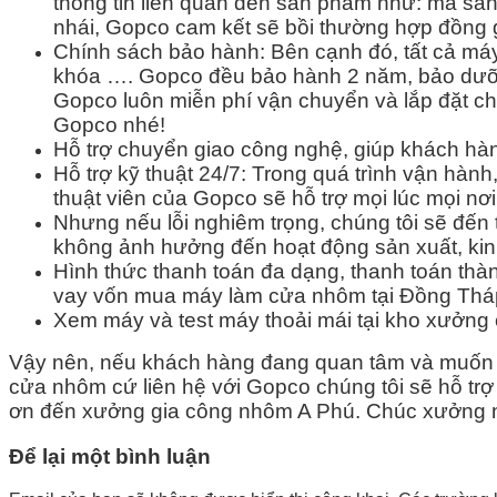
thông tin liên quan đến sản phẩm như: mã sả
nhái, Gopco cam kết sẽ bồi thường hợp đồng 
Chính sách bảo hành: Bên cạnh đó, tất cả m
khóa …. Gopco đều bảo hành 2 năm, bảo dưỡng 
Gopco luôn miễn phí vận chuyển và lắp đặt ch
Gopco nhé!
Hỗ trợ chuyển giao công nghệ, giúp khách h
Hỗ trợ kỹ thuật 24/7: Trong quá trình vận hành
thuật viên của Gopco sẽ hỗ trợ mọi lúc mọi n
Nhưng nếu lỗi nghiêm trọng, chúng tôi sẽ đến
không ảnh hưởng đến hoạt động sản xuất, ki
Hình thức thanh toán đa dạng, thanh toán thà
vay vốn mua máy làm cửa nhôm tại Đồng Tháp v
Xem máy và test máy thoải mái tại kho xưởn
Vậy nên, nếu khách hàng đang quan tâm và muốn 
cửa nhôm cứ liên hệ với Gopco chúng tôi sẽ hỗ trợ
ơn đến xưởng gia công nhôm A Phú. Chúc xưởng nh
Để lại một bình luận