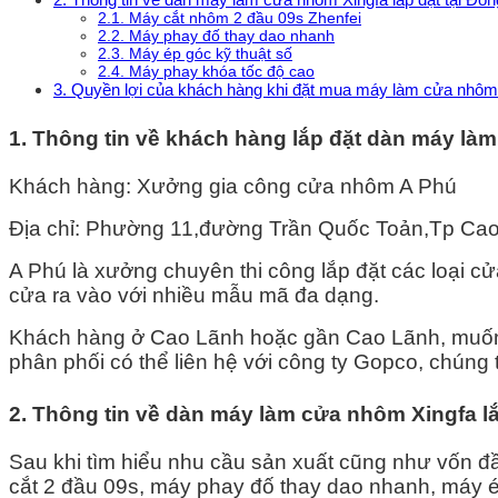
2.1. Máy cắt nhôm 2 đầu 09s Zhenfei
2.2. Máy phay đố thay dao nhanh
2.3. Máy ép góc kỹ thuật số
2.4. Máy phay khóa tốc độ cao
3. Quyền lợi của khách hàng khi đặt mua máy làm cửa nhôm
1. Thông tin về khách hàng lắp đặt dàn máy là
Khách hàng: Xưởng gia công cửa nhôm A Phú
Địa chỉ: Phường 11,đường Trần Quốc Toản,Tp Ca
A Phú là xưởng chuyên thi công lắp đặt các loại c
cửa ra vào với nhiều mẫu mã đa dạng.
Khách hàng ở Cao Lãnh hoặc gần Cao Lãnh, muố
phân phối có thể liên hệ với công ty Gopco, chúng t
2. Thông tin về dàn máy làm cửa nhôm Xingfa l
Sau khi tìm hiểu nhu cầu sản xuất cũng như vốn đ
cắt 2 đầu 09s, máy phay đố thay dao nhanh, máy ép