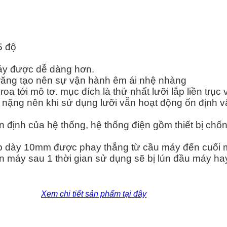
5 độ
máy được dễ dàng hơn.
răng tạo nên sự vận hành êm ái nhệ nhàng
roa tới mô tơ. mục đích là thứ nhất lưỡi lắp liền trục
ất nặng nên khi sử dụng lưỡi vẫn hoạt động ổn định vậ
ịnh của hệ thống, hệ thống điện gồm thiết bị chống
thép dày 10mm được phay thẳng từ cầu máy đến cuối 
hân máy sau 1 thời gian sử dụng sẽ bị lún đầu máy hay
Xem chi tiết sản phẩm tại đây