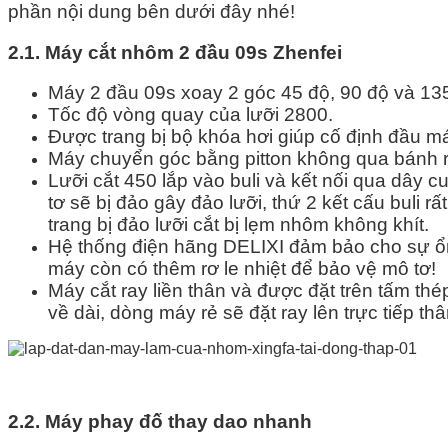
phần nội dung bên dưới đây nhé!
2.1. Máy cắt nhôm 2 đầu 09s Zhenfei
Máy 2 đầu 09s xoay 2 góc 45 độ, 90 độ và 13
Tốc độ vòng quay của lưỡi 2800.
Được trang bị bộ khóa hơi giúp cố định đầu 
Máy chuyển góc bằng pitton không qua bánh 
Lưỡi cắt 450 lắp vào buli và kết nối qua dây cu
tơ sẽ bị đảo gây đảo lưỡi, thứ 2 kết cấu buli r
trang bị đảo lưỡi cắt bị lẹm nhôm không khít.
Hệ thống điện hãng DELIXI đảm bảo cho sự ổn đ
máy còn có thêm rơ le nhiệt để bảo vệ mô tơ!
Máy cắt ray liền thân và được đặt trên tấm 
về dài, dòng máy rẻ sẽ đặt ray lên trực tiếp t
2.2. Máy phay đố thay dao nhanh