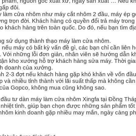
n phẩm, nguồn gốc xuất xứ, ngày sản xuất … Nếu k
gấp đôi.
áy làm cửa nhôm như máy cắt nhôm 2 đầu, máy ép g
trọn đời. Khách hàng có quyền đổi trả máy trong 1
o khách hàng trên toàn quốc. Do đó, nếu bạn tìm đ
àng sử dụng thành thạo máy làm cửa nhôm.
, nếu máy có bất kỳ vấn đề gì, các bạn chỉ cần liên 
ơi. Với những lỗi đơn giản, nhân viên sẽ hướng dẫn 
 tận kho xưởng hỗ trợ khách hàng sửa máy. Thời gi
nh doanh của xưởng.
nh 2-3 đợt nếu khách hàng gặp khó khăn về vốn đầu
à nhiều tỉnh thành với lãi suất thấp mà không cần
g của Gopco, không mua cũng không sao.
đầu tư dàn máy làm cửa nhôm Xingfa tại Đồng Thá
 nhiệt tình, giúp bạn chọn được những sản phẩm tốt 
ôm kinh doanh gặp nhiều may mắn, ngày càng phát 