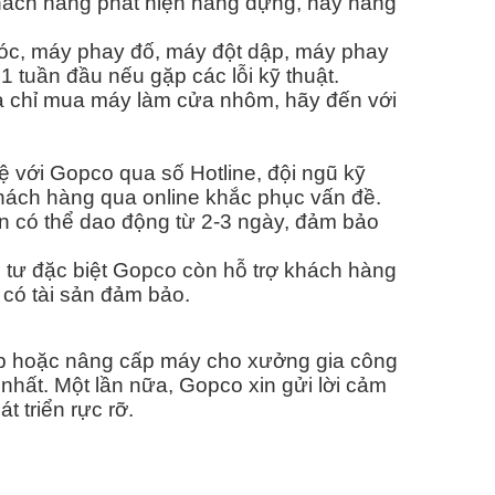
hách hàng phát hiện hàng dựng, hay hàng
óc, máy phay đố, máy đột dập, máy phay
 tuần đầu nếu gặp các lỗi kỹ thuật.
ịa chỉ mua máy làm cửa nhôm, hãy đến với
hệ với Gopco qua số Hotline, đội ngũ kỹ
khách hàng qua online khắc phục vấn đề.
an có thể dao động từ 2-3 ngày, đảm bảo
 tư đặc biệt Gopco còn hỗ trợ khách hàng
 có tài sản đảm bảo.
p hoặc nâng cấp máy cho xưởng gia công
nhất. Một lần nữa, Gopco xin gửi lời cảm
triển rực rỡ.