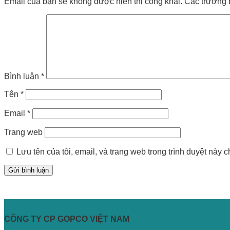
Email của bạn sẽ không được hiển thị công khai.
Các trường 
Bình luận
*
Tên
*
Email
*
Trang web
Lưu tên của tôi, email, và trang web trong trình duyệt này ch
CÔNG TY CP GOPCO VIỆT NAM