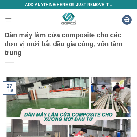
Skip
ADD ANYTHING HERE OR JUST REMOVE IT...
to
content
Dàn máy làm cửa composite cho các
đơn vị mới bắt đầu gia công, vốn tầm
trung
27
Th8