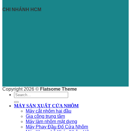
CHI NHÁNH HCM
Copyright 2026 ©
Flatsome Theme
Search
for:
MÁY SẢN XUẤT CỬA NHÔM
Máy cắt nhôm hai đầu
Gia công trung tâm
Máy làm nhôm mặt dựng
Máy Phay Đầu Đố Cửa Nhôm