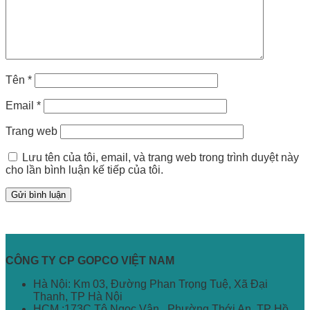
Tên
*
Email
*
Trang web
Lưu tên của tôi, email, và trang web trong trình duyệt này
cho lần bình luận kế tiếp của tôi.
CÔNG TY CP GOPCO VIỆT NAM
Hà Nội: Km 03, Đường Phan Trọng Tuệ, Xã Đại
Thanh, TP Hà Nội
HCM :173C Tô Ngọc Vân , Phường Thới An, TP Hồ