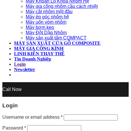
Máy Khoan Lỗ Khóa Nhôm Hệ
Máy gia công nhôm cầu cách nhiệt
Máy cắt nhôm một đầu
Máy ép góc nhôm hệ
Máy uốn vòm nhôm
Máy bơm keo
Máy Đột Dập Nhôm
Máy sản xuất tấm COMPACT
MÁY SẢN XUẤT CỬA GỖ COMPOSITE
MÁY GIA CÔNG KÍNH
LINH KIỆN THAY THẾ
Tin Doanh Nghiệp
Login
Newsletter
Call Now
Login
Username or email address
*
Password
*