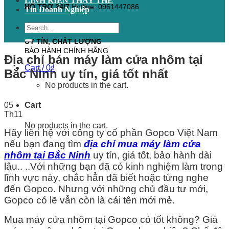
LINH KIỆN THAY THẾ
HỖ TRỢ 24/7
Hotline: 0961447086
Tin Doanh Nghiệp
Search
for:
UY TÍN, CHẤT LƯỢNG
BẢO HÀNH CHÍNH HÃNG
Địa chỉ bán máy làm cửa nhôm tại
Cart /
0
₫
Bắc Ninh uy tín, giá tốt nhất
No products in the cart.
05
Cart
Th11
No products in the cart.
Hãy liên hệ với công ty cổ phần Gopco Việt Nam
nếu bạn đang tìm
địa chỉ mua máy làm cửa
nhôm tại Bắc Ninh
uy tín, giá tốt, bảo hành dài
lâu.. ..Với những bạn đã có kinh nghiệm làm trong
lĩnh vực này, chắc hẳn đã biết hoặc từng nghe
đến Gopco. Nhưng với những chủ đầu tư mới,
Gopco có lẽ vẫn còn là cái tên mới mẻ.
Mua máy cửa nhôm tại Gopco có tốt không? Giá