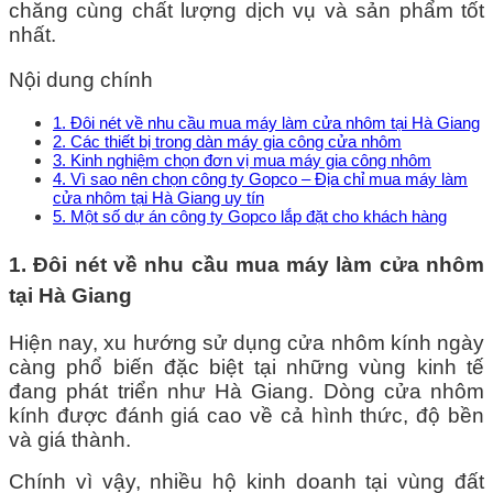
chăng cùng chất lượng dịch vụ và sản phẩm tốt
nhất.
Nội dung chính
1. Đôi nét về nhu cầu mua máy làm cửa nhôm tại Hà Giang
2. Các thiết bị trong dàn máy gia công cửa nhôm
3. Kinh nghiệm chọn đơn vị mua máy gia công nhôm
4. Vì sao nên chọn công ty Gopco – Địa chỉ mua máy làm
cửa nhôm tại Hà Giang uy tín
5. Một số dự án công ty Gopco lắp đặt cho khách hàng
1. Đôi nét về nhu cầu mua máy làm cửa nhôm
tại Hà Giang
Hiện nay, xu hướng sử dụng cửa nhôm kính ngày
càng phổ biến đặc biệt tại những vùng kinh tế
đang phát triển như Hà Giang. Dòng cửa nhôm
kính được đánh giá cao về cả hình thức, độ bền
và giá thành.
Chính vì vậy, nhiều hộ kinh doanh tại vùng đất