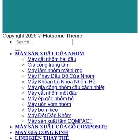
Copyright 2026 ©
Flatsome Theme
Search
for:
MÁY SẢN XUẤT CỬA NHÔM
Máy cắt nhôm hai đầu
Gia công trung tâm
Máy làm nhôm mặt dựng
Máy Phay Đầu Đố Cửa Nhôm
Máy Khoan Lỗ Khóa Nhôm Hệ
Máy gia công nhôm cầu cách nhiệt
Máy cắt nhôm một đầu
Máy ép góc nhôm hệ
Máy uốn vòm nhôm
Máy bơm keo
Máy Đột Dập Nhôm
Máy sản xuất tấm COMPACT
MÁY SẢN XUẤT CỬA GỖ COMPOSITE
MÁY GIA CÔNG KÍNH
LINH KIỆN THAY THẾ