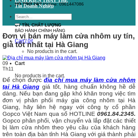
LINH KIỆN THAY THẾ
HỖ TRỢ 24/7
Hotline: 0961447086
Tin Doanh Nghiệp
Search
for:
UY TÍN, CHẤT LƯỢNG
BẢO HÀNH CHÍNH HÃNG
Đơn vị bán máy làm cửa nhôm uy tín,
Cart /
0
₫
giá tốt nhất tại Hà Giang
No products in the cart.
09
Cart
Th11
No products in the cart.
Để chọn được
địa chỉ mua máy làm cửa nhôm
tại Hà Giang
giá tốt, hàng chuẩn không hề dễ
dàng. Nếu bạn đang gặp khó khăn trong việc tìm
đơn vị phân phối máy gia công nhôm tại Hà
Giang, hãy liên hệ ngay với công ty cổ phần
Gopco Việt Nam qua số HOTLINE
0961.84.2345.
Gopco phân phối, vận chuyển và lắp đặt các thiết
bị làm cửa nhôm theo yêu cầu của khách hàng
trên toàn địa bàn tỉnh Hà Giang với giá thành phải