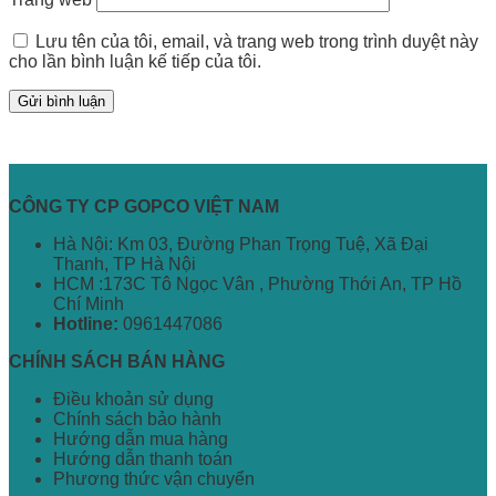
Lưu tên của tôi, email, và trang web trong trình duyệt này
cho lần bình luận kế tiếp của tôi.
CÔNG TY CP GOPCO VIỆT NAM
Hà Nội: Km 03, Đường Phan Trọng Tuệ, Xã Đại
Thanh, TP Hà Nội
HCM :173C Tô Ngọc Vân , Phường Thới An, TP Hồ
Chí Minh
Hotline:
0961447086
CHÍNH SÁCH BÁN HÀNG
Điều khoản sử dụng
Chính sách bảo hành
Hướng dẫn mua hàng
Hướng dẫn thanh toán
Phương thức vận chuyển