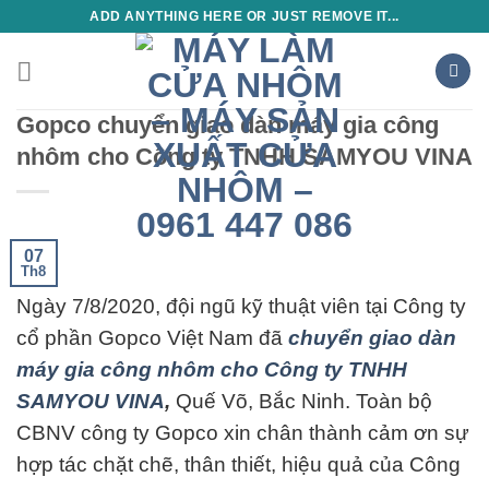
Skip
ADD ANYTHING HERE OR JUST REMOVE IT...
to
content
Gopco chuyển giao dàn máy gia công
nhôm cho Công ty TNHH SAMYOU VINA
07
Th8
Ngày 7/8/2020, đội ngũ kỹ thuật viên tại Công ty
cổ phần Gopco Việt Nam đã
chuyển giao dàn
máy gia công nhôm cho Công ty TNHH
SAMYOU VINA
,
Quế Võ, Bắc Ninh. Toàn bộ
CBNV công ty Gopco xin chân thành cảm ơn sự
hợp tác chặt chẽ, thân thiết, hiệu quả của Công