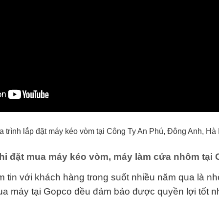
 trình lắp đặt máy kéo vòm tại Công Ty An Phú, Đông Anh, Hà
khi đặt mua máy kéo vòm, máy làm cửa nhôm tại
 tin với khách hàng trong suốt nhiều năm qua là n
a máy tại Gopco đều đảm bảo được quyền lợi tốt nh