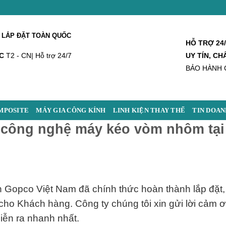
 LẮP ĐẶT TOÀN QUỐC
HỖ TRỢ 24
C
T2 - CN| Hỗ trợ 24/7
UY TÍN, C
BẢO HÀNH 
MPOSITE
MÁY GIA CÔNG KÍNH
LINH KIỆN THAY THẾ
TIN DOAN
o công nghệ máy kéo vòm nhôm tại
n Gopco Việt Nam đã chính thức hoàn thành lắp đặt
cho Khách hàng. Công ty chúng tôi xin gửi lời cảm ơ
diễn ra nhanh nhất.