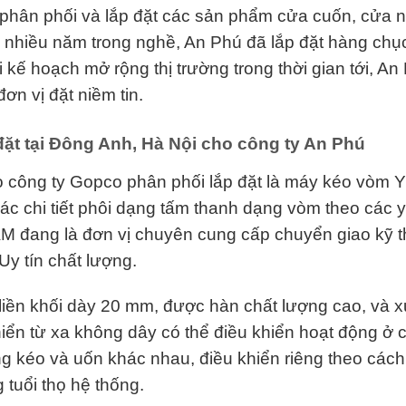
 phân phối và lắp đặt các sản phẩm cửa cuốn, cửa n
 nhiều năm trong nghề, An Phú đã lắp đặt hàng chụ
i kế hoạch mở rộng thị trường trong thời gian tới, An
n vị đặt niềm tin.
đặt tại Đông Anh, Hà Nội cho công ty An Phú
 công ty Gopco phân phối lắp đặt là máy kéo vòm Y
ác chi tiết phôi dạng tấm thanh dạng vòm theo các 
 đang là đơn vị chuyên cung cấp chuyển giao kỹ t
y tín chất lượng.
liền khối dày 20 mm, được hàn chất lượng cao, và xư
iển từ xa không dây có thể điều khiển hoạt động ở ca
g kéo và uốn khác nhau, điều khiển riêng theo cách 
 tuổi thọ hệ thống.