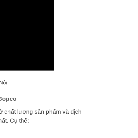
 Nội
 Gopco
hờ chất lượng sản phẩm và dịch
ất. Cụ thể: