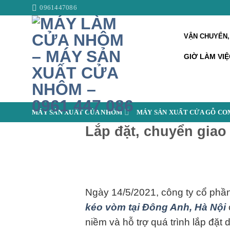
Skip
0961447086
to
content
VẬN CHUYỂN,
GIỜ LÀM VIỆ
MÁY SẢN XUẤT CỬA NHÔM
MÁY SẢN XUẤT CỬA GỖ CO
Lắp đặt, chuyển gia
Ngày 14/5/2021, công ty cổ phầ
kéo vòm tại Đông Anh, Hà Nội
niềm và hỗ trợ quá trình lắp đặt 