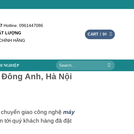
/7
Hotline: 0961447086
HẤT LƯỢNG
CART /
0
₫
CHÍNH HÃNG
Search
H NGHIỆP
for:
 Đông Anh, Hà Nội
, chuyển giao công nghệ
máy
n tới quý khách hàng đã đặt