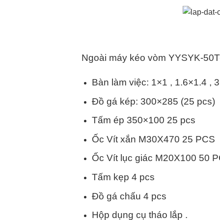
Ngoài máy kéo vòm YYSYK-50T-9M
Bàn làm việc: 1×1 , 1.6×1.4 ,
Đồ gá kép: 300×285 (25 pcs)
Tấm ép 350×100 25 pcs
Ốc Vít xắn M30X470 25 PCS
Ốc Vít lục giác M20X100 50 
Tấm kẹp 4 pcs
Đồ gá chấu 4 pcs
Hộp dụng cụ tháo lắp .