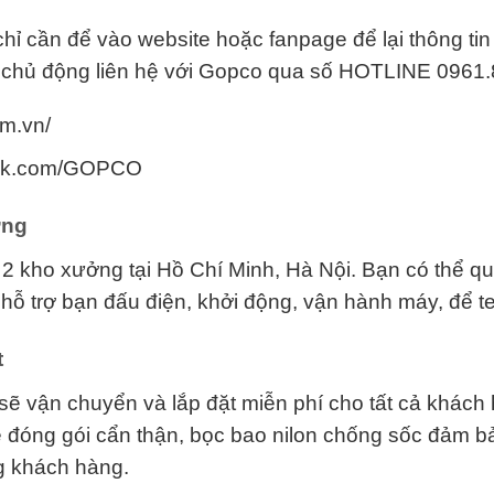
ỉ cần để vào website hoặc fanpage để lại thông ti
ể chủ động liên hệ với Gopco qua số HOTLINE 0961.
m.vn/
ook.com/GOPCO
ởng
 2 kho xưởng tại Hồ Chí Minh, Hà Nội. Bạn có thể q
 hỗ trợ bạn đấu điện, khởi động, vận hành máy, để te
t
 sẽ vận chuyển và lắp đặt miễn phí cho tất cả khách
ẽ đóng gói cẩn thận, bọc bao nilon chống sốc đảm b
g khách hàng.