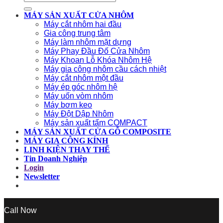
for:
MÁY SẢN XUẤT CỬA NHÔM
Máy cắt nhôm hai đầu
Gia công trung tâm
Máy làm nhôm mặt dựng
Máy Phay Đầu Đố Cửa Nhôm
Máy Khoan Lỗ Khóa Nhôm Hệ
Máy gia công nhôm cầu cách nhiệt
Máy cắt nhôm một đầu
Máy ép góc nhôm hệ
Máy uốn vòm nhôm
Máy bơm keo
Máy Đột Dập Nhôm
Máy sản xuất tấm COMPACT
MÁY SẢN XUẤT CỬA GỖ COMPOSITE
MÁY GIA CÔNG KÍNH
LINH KIỆN THAY THẾ
Tin Doanh Nghiệp
Login
Newsletter
Call Now