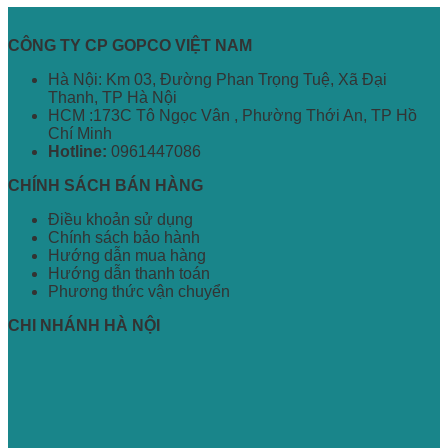
CÔNG TY CP GOPCO VIỆT NAM
Hà Nội: Km 03, Đường Phan Trọng Tuệ, Xã Đại
Thanh, TP Hà Nội
HCM :173C Tô Ngọc Vân , Phường Thới An, TP Hồ
Chí Minh
Hotline:
0961447086
CHÍNH SÁCH BÁN HÀNG
Điều khoản sử dụng
Chính sách bảo hành
Hướng dẫn mua hàng
Hướng dẫn thanh toán
Phương thức vận chuyển
CHI NHÁNH HÀ NỘI