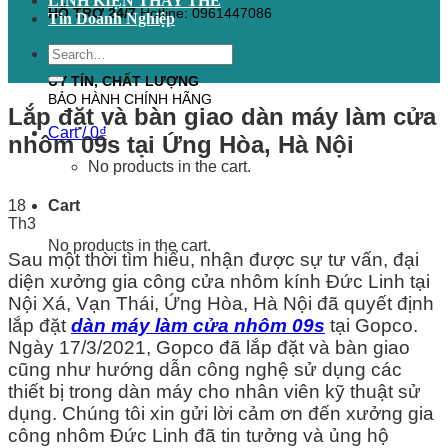
LINH KIỆN THAY THẾ
HỖ TRỢ 24/7
Hotline: 0961447086
Tin Doanh Nghiệp
Search
for:
UY TÍN, CHẤT LƯỢNG
BẢO HÀNH CHÍNH HÃNG
Lắp đặt và bàn giao dàn máy làm cửa
Cart /
0
₫
nhôm 09s tại Ứng Hòa, Hà Nội
No products in the cart.
18
Cart
Th3
No products in the cart.
Sau một thời tìm hiểu, nhận được sự tư vấn, đại
diện xưởng gia công cửa nhôm kính Đức Linh tại
Nội Xá, Vạn Thái, Ứng Hòa, Hà Nội đã quyết định
lắp đặt
dàn máy làm cửa nhôm 09s
tại Gopco.
Ngày 17/3/2021, Gopco đã lắp đặt và bàn giao
cũng như hướng dẫn công nghệ sử dụng các
thiết bị trong dàn máy cho nhân viên kỹ thuật sử
dụng. Chúng tôi xin gửi lời cảm ơn đến xưởng gia
công nhôm Đức Linh đã tin tưởng và ủng hộ