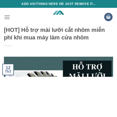
Skip
ADD ANYTHING HERE OR JUST REMOVE IT...
to
content
[HOT] Hỗ trợ mài lưỡi cắt nhôm miễn
phí khi mua máy làm cửa nhôm
12
Th3