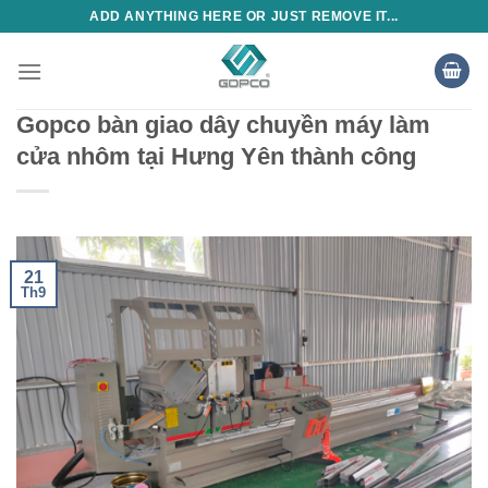
Skip
ADD ANYTHING HERE OR JUST REMOVE IT...
to
content
Gopco bàn giao dây chuyền máy làm
cửa nhôm tại Hưng Yên thành công
21
Th9