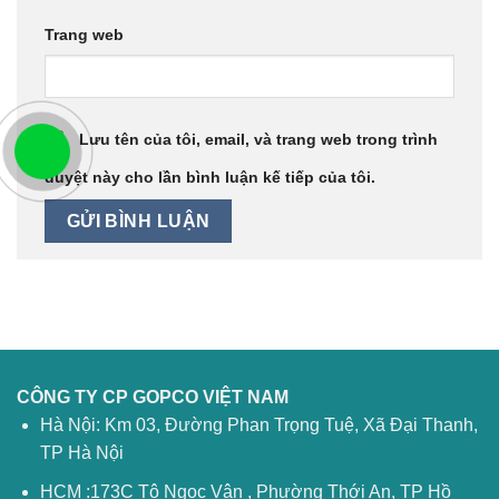
Trang web
Lưu tên của tôi, email, và trang web trong trình
duyệt này cho lần bình luận kế tiếp của tôi.
CÔNG TY CP GOPCO VIỆT NAM
Hà Nội: Km 03, Đường Phan Trọng Tuệ, Xã Đại Thanh,
TP Hà Nội
HCM :173C Tô Ngọc Vân , Phường Thới An, TP Hồ