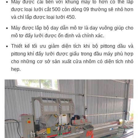
Máy được cải tiến với khung máy to hơn có thể lắp
được loại lưỡi cắt 500 còn dòng 09 thường sẽ nhỏ hơn
và chỉ lắp được loại lưỡi 450.
Máy được lắp bộ day dẫn mô tơ là day vuông giúp cho
mô tơ đẩy lưỡi được ổn định và chính xác.
Thiết kế tối ưu giảm diện tích khi bộ pittong dầu và
pittong khí đẩy lưỡi được giấu trong đầu máy phù hợp
cho những cơ sở sản xuất cửa nhôm có diện tích nhỏ
hẹp.