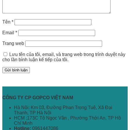
Tên
*
Email
*
Trang web
Lưu tên của tôi, email, và trang web trong trình duyệt này
cho lần bình luận kế tiếp của tôi.
CÔNG TY CP GOPCO VIỆT NAM
Hà Nội: Km 03, Đường Phan Trọng Tuệ, Xã Đại
Thanh, TP Hà Nội
HCM :173C Tô Ngọc Vân , Phường Thới An, TP Hồ
Chí Minh
Hotline:
0961447086