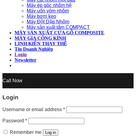
Máy ép góc nhôm hệ
Máy uốn vòm nhôm
Máy bơm keo
Máy Đột Dập Nhôm
Máy sản xuất tấm COMPACT
MÁY SẢN XUẤT CỬA GỖ COMPOSITE
MÁY GIA CÔNG KÍNH
LINH KIỆN THAY THẾ
Tin Doanh Nghiệp
Login
Newsletter
Call Now
Login
Username or email address
*
Password
*
Remember me
Log in