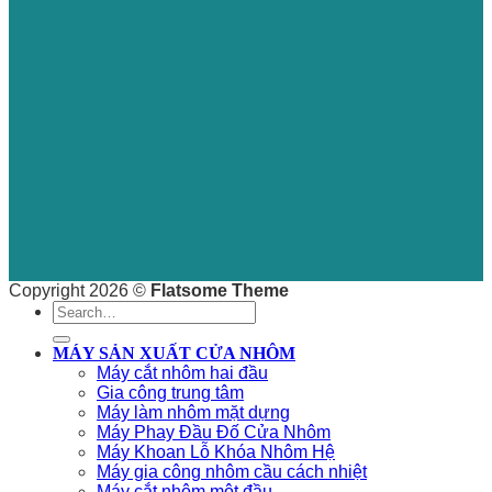
Copyright 2026 ©
Flatsome Theme
Search
for:
MÁY SẢN XUẤT CỬA NHÔM
Máy cắt nhôm hai đầu
Gia công trung tâm
Máy làm nhôm mặt dựng
Máy Phay Đầu Đố Cửa Nhôm
Máy Khoan Lỗ Khóa Nhôm Hệ
Máy gia công nhôm cầu cách nhiệt
Máy cắt nhôm một đầu