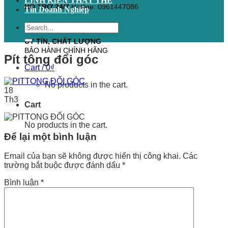
LINH KIỆN THAY THẾ
HỖ TRỢ 24/7
Hotline: 0961447086
Tin Doanh Nghiệp
Search
for:
UY TÍN, CHẤT LƯỢNG
BẢO HÀNH CHÍNH HÃNG
Pít tông đổi góc
Cart /
0
₫
No products in the cart.
18
Th3
Cart
No products in the cart.
Để lại một bình luận
Email của bạn sẽ không được hiển thị công khai.
Các
trường bắt buộc được đánh dấu
*
Bình luận
*