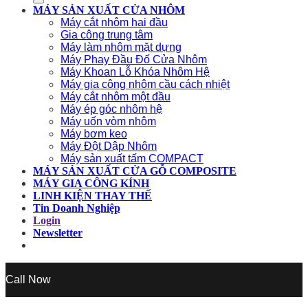
MÁY SẢN XUẤT CỬA NHÔM
Máy cắt nhôm hai đầu
Gia công trung tâm
Máy làm nhôm mặt dựng
Máy Phay Đầu Đố Cửa Nhôm
Máy Khoan Lỗ Khóa Nhôm Hệ
Máy gia công nhôm cầu cách nhiệt
Máy cắt nhôm một đầu
Máy ép góc nhôm hệ
Máy uốn vòm nhôm
Máy bơm keo
Máy Đột Dập Nhôm
Máy sản xuất tấm COMPACT
MÁY SẢN XUẤT CỬA GỖ COMPOSITE
MÁY GIA CÔNG KÍNH
LINH KIỆN THAY THẾ
Tin Doanh Nghiệp
Login
Newsletter
Call Now