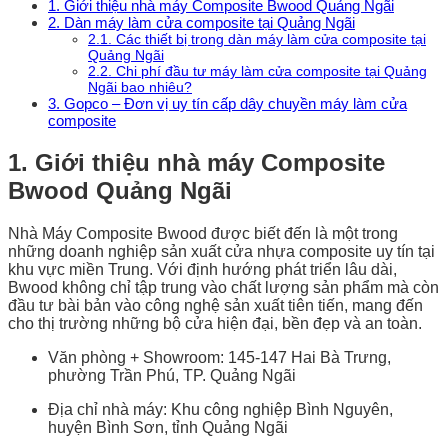
1. Giới thiệu nhà máy Composite Bwood Quảng Ngãi
2. Dàn máy làm cửa composite tại Quảng Ngãi
2.1. Các thiết bị trong dàn máy làm cửa composite tại
Quảng Ngãi
2.2. Chi phí đầu tư máy làm cửa composite tại Quảng
Ngãi bao nhiêu?
3. Gopco – Đơn vị uy tín cấp dây chuyền máy làm cửa
composite
1. Giới thiệu nhà máy Composite
Bwood Quảng Ngãi
Nhà Máy Composite Bwood được biết đến là một trong
những doanh nghiệp sản xuất cửa nhựa composite uy tín tại
khu vực miền Trung. Với định hướng phát triển lâu dài,
Bwood không chỉ tập trung vào chất lượng sản phẩm mà còn
đầu tư bài bản vào công nghệ sản xuất tiên tiến, mang đến
cho thị trường những bộ cửa hiện đại, bền đẹp và an toàn.
Văn phòng + Showroom: 145-147 Hai Bà Trưng,
phường Trần Phú, TP. Quảng Ngãi
Địa chỉ nhà máy: Khu công nghiệp Bình Nguyên,
huyện Bình Sơn, tỉnh Quảng Ngãi