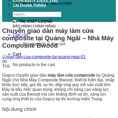
LINH KIỆN THAY THẾ
HỖ TRỢ 24/7
Hotline: 0961447086
Tin Doanh Nghiệp
Search
for:
UY TÍN, CHẤT LƯỢNG
BẢO HÀNH CHÍNH HÃNG
Chuyển giao dàn máy làm cửa
Cart /
0
₫
composite tại Quảng Ngãi – Nhà Máy
No products in the cart.
Composite Bwood
Cart
06
No products in the cart.
Th9
Gopco chuyển giao dàn
máy làm cửa composite
tại Quảng
Ngãi cho Nhà Máy Composite Bwood, thiết bị hiện đại, nhập
khẩu trực tiếp, giá tốt, uy tín, đáp ứng quy mô sản xuất lớn.
Đây là dấu mốc quan trọng, không chỉ nâng cao năng lực
sản xuất của Bwood mà còn khẳng định uy tín, năng lực
cung ứng thiết bị của Gopco tại thị trường miền Trung.
Nội dung chính