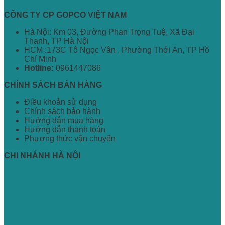
CÔNG TY CP GOPCO VIỆT NAM
Hà Nội: Km 03, Đường Phan Trọng Tuệ, Xã Đại
Thanh, TP Hà Nội
HCM :173C Tô Ngọc Vân , Phường Thới An, TP Hồ
Chí Minh
Hotline:
0961447086
CHÍNH SÁCH BÁN HÀNG
Điều khoản sử dụng
Chính sách bảo hành
Hướng dẫn mua hàng
Hướng dẫn thanh toán
Phương thức vận chuyển
CHI NHÁNH HÀ NỘI