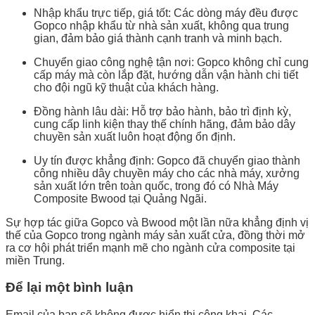
Nhập khẩu trực tiếp, giá tốt: Các dòng máy đều được
Gopco nhập khẩu từ nhà sản xuất, không qua trung
gian, đảm bảo giá thành cạnh tranh và minh bạch.
Chuyển giao công nghệ tận nơi: Gopco không chỉ cung
cấp máy mà còn lắp đặt, hướng dẫn vận hành chi tiết
cho đội ngũ kỹ thuật của khách hàng.
Đồng hành lâu dài: Hỗ trợ bảo hành, bảo trì định kỳ,
cung cấp linh kiện thay thế chính hãng, đảm bảo dây
chuyền sản xuất luôn hoạt động ổn định.
Uy tín được khẳng định: Gopco đã chuyển giao thành
công nhiều dây chuyền máy cho các nhà máy, xưởng
sản xuất lớn trên toàn quốc, trong đó có Nhà Máy
Composite Bwood tại Quảng Ngãi.
Sự hợp tác giữa Gopco và Bwood một lần nữa khẳng định vị
thế của Gopco trong ngành máy sản xuất cửa, đồng thời mở
ra cơ hội phát triển mạnh mẽ cho ngành cửa composite tại
miền Trung.
Để lại một bình luận
Email của bạn sẽ không được hiển thị công khai.
Các