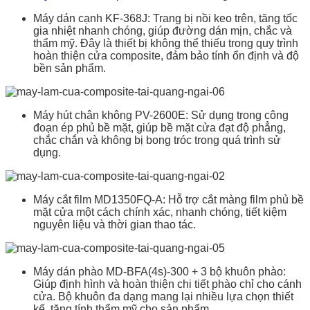
Máy dán cạnh KF-368J: Trang bị nồi keo trên, tăng tốc
gia nhiệt nhanh chóng, giúp đường dán mịn, chắc và
thẩm mỹ. Đây là thiết bị không thể thiếu trong quy trình
hoàn thiện cửa composite, đảm bảo tính ổn định và độ
bền sản phẩm.
Máy hút chân không PV-2600E: Sử dụng trong công
đoạn ép phủ bề mặt, giúp bề mặt cửa đạt độ phẳng,
chắc chắn và không bị bong tróc trong quá trình sử
dụng.
Máy cắt film MD1350FQ-A: Hỗ trợ cắt màng film phủ bề
mặt cửa một cách chính xác, nhanh chóng, tiết kiệm
nguyên liệu và thời gian thao tác.
Máy dán phào MD-BFA(4s)-300 + 3 bộ khuôn phào:
Giúp định hình và hoàn thiện chi tiết phào chỉ cho cánh
cửa. Bộ khuôn đa dạng mang lại nhiều lựa chọn thiết
kế, tăng tính thẩm mỹ cho sản phẩm.