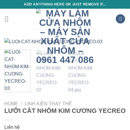
Skip
ADD ANYTHING HERE OR JUST REMOVE IT...
to
content
HOME
/
LINH KIỆN THAY THẾ
LƯỠI CẮT NHÔM KIM CƯƠNG YECREO
Liên hệ