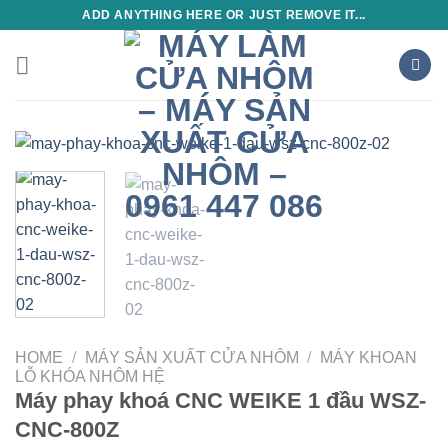
Skip
ADD ANYTHING HERE OR JUST REMOVE IT...
to
content
HOME
/
MÁY SẢN XUẤT CỬA NHÔM
/
MÁY KHOAN
LỖ KHÓA NHÔM HỆ
Máy phay khoá CNC WEIKE 1 đầu WSZ-
CNC-800Z