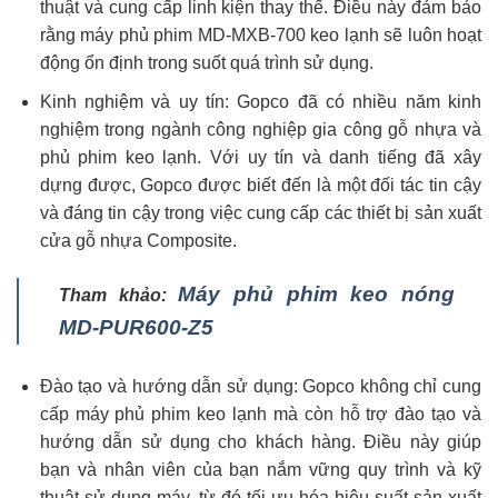
thuật và cung cấp linh kiện thay thế. Điều này đảm bảo
rằng
máy phủ phim MD-MXB-700 keo lạnh
sẽ luôn hoạt
động ổn định trong suốt quá trình sử dụng.
Kinh nghiệm và uy tín: Gopco đã có nhiều năm kinh
nghiệm trong ngành công nghiệp gia công gỗ nhựa và
phủ phim keo lạnh. Với uy tín và danh tiếng đã xây
dựng được, Gopco được biết đến là một đối tác tin cậy
và đáng tin cậy trong việc cung cấp các thiết bị sản xuất
cửa gỗ nhựa Composite.
Máy phủ phim keo nóng
Tham khảo:
MD-PUR600-Z5
Đào tạo và hướng dẫn sử dụng: Gopco không chỉ cung
cấp máy phủ phim keo lạnh mà còn hỗ trợ đào tạo và
hướng dẫn sử dụng cho khách hàng. Điều này giúp
bạn và nhân viên của bạn nắm vững quy trình và kỹ
thuật sử dụng máy, từ đó tối ưu hóa hiệu suất sản xuất