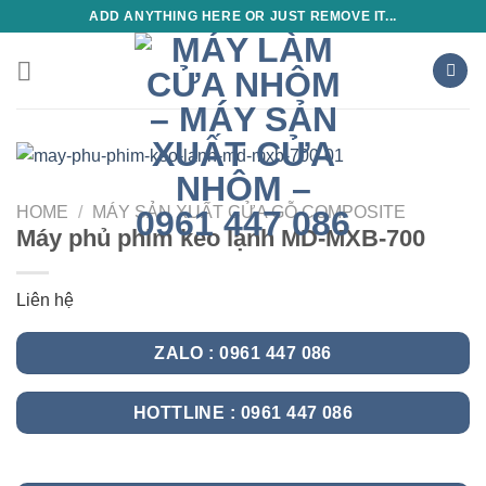
Skip
ADD ANYTHING HERE OR JUST REMOVE IT...
to
content
HOME
/
MÁY SẢN XUẤT CỬA GỖ COMPOSITE
Máy phủ phim keo lạnh MD-MXB-700
Liên hệ
ZALO : 0961 447 086
HOTTLINE : 0961 447 086