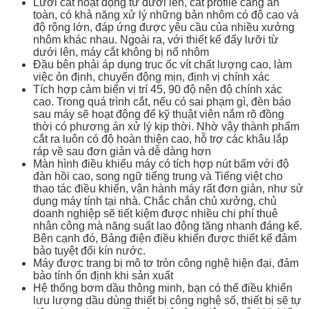
Lưỡi cắt hoạt động từ dưới lên, cắt profile càng an
toàn, có khả năng xử lý những bản nhôm có độ cao và
độ rộng lớn, đáp ứng được yêu cầu của nhiều xưởng
nhôm khác nhau. Ngoài ra, với thiết kế đẩy lưỡi từ
dưới lên, máy cắt không bị nổ nhôm
Đầu bên phải áp dụng trục ốc vít chất lượng cao, làm
việc ỏn định, chuyển động mịn, định vị chính xác
Tích hợp cảm biển vị trí 45, 90 độ nên độ chính xác
cao. Trong quá trình cắt, nếu có sai phạm gì, đèn báo
sau máy sẽ hoạt động để kỹ thuật viên nắm rõ đồng
thời có phương án xử lý kịp thời. Nhờ vậy thành phẩm
cắt ra luôn có độ hoàn thiện cao, hỗ trợ các khâu lắp
ráp về sau đơn giản và dễ dàng hơn
Màn hình điều khiểu máy có tích hợp nút bấm với độ
đàn hồi cao, song ngữ tiếng trung và Tiếng việt cho
thao tác điều khiển, vận hành máy rất đơn giản, như sử
dụng máy tính tại nhà. Chắc chắn chủ xưởng, chủ
doanh nghiệp sẽ tiết kiệm được nhiều chi phí thuê
nhân công mà năng suất lao động tăng nhanh đáng kể.
Bên cạnh đó, Bảng điện điều khiển được thiết kế đảm
bảo tuyệt đối kín nước.
Máy được trang bị mô tơ tròn công nghệ hiện đại, đảm
bảo tính ổn định khi sản xuất
Hệ thống bơm dầu thông minh, bạn có thể điều khiển
lưu lượng dầu dùng thiết bị công nghệ số, thiết bị sẽ tự