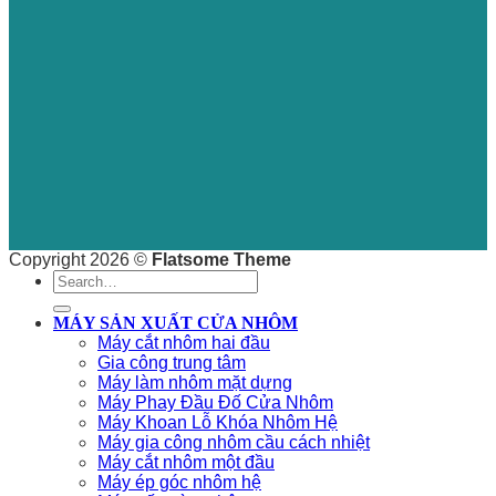
Copyright 2026 ©
Flatsome Theme
Search
for:
MÁY SẢN XUẤT CỬA NHÔM
Máy cắt nhôm hai đầu
Gia công trung tâm
Máy làm nhôm mặt dựng
Máy Phay Đầu Đố Cửa Nhôm
Máy Khoan Lỗ Khóa Nhôm Hệ
Máy gia công nhôm cầu cách nhiệt
Máy cắt nhôm một đầu
Máy ép góc nhôm hệ