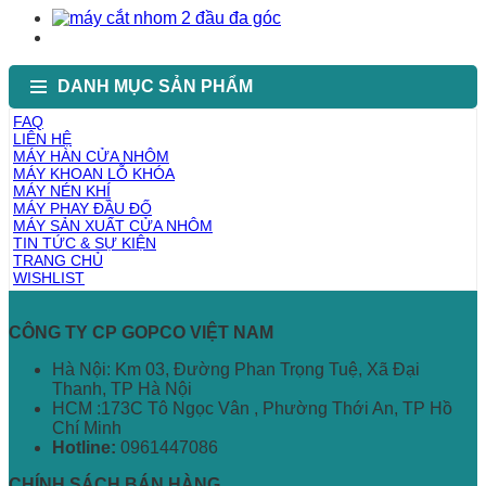
DANH MỤC SẢN PHẨM
FAQ
LIÊN HỆ
MÁY HÀN CỬA NHÔM
MÁY KHOAN LỖ KHÓA
MÁY NÉN KHÍ
MÁY PHAY ĐẦU ĐỐ
MÁY SẢN XUẤT CỬA NHÔM
TIN TỨC & SỰ KIỆN
TRANG CHỦ
WISHLIST
CÔNG TY CP GOPCO VIỆT NAM
Hà Nội: Km 03, Đường Phan Trọng Tuệ, Xã Đại
Thanh, TP Hà Nội
HCM :173C Tô Ngọc Vân , Phường Thới An, TP Hồ
Chí Minh
Hotline:
0961447086
CHÍNH SÁCH BÁN HÀNG