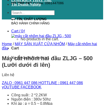
LINH KIỆN THAY THẾ
HỖ TRỢ 24/7
Hotline: 0961447086
Tin Doanh Nghiệp
Search
for:
UY TÍN, CHẤT LƯỢNG
BẢO HÀNH CHÍNH HÃNG
Cart /
0
₫
No products in the cart.
Home
/
MÁY SẢN XUẤT CỬA NHÔM
/
Máy cắt nhôm hai
đầu
Cart
Máy cắt nhôm hai đầu ZLJG – 500
No products in the cart.
(Lưỡi dưới đi lên)
Liên hệ
ZALO : 0961 447 086
HOTTLINE : 0961 447 086
yOUTUBE
FACEBOOK
Công suất : 2 *2.2KW
Nguồn điện : 380v 50hz
Khí áp : p = 0.5 ~ 0.8Mpa