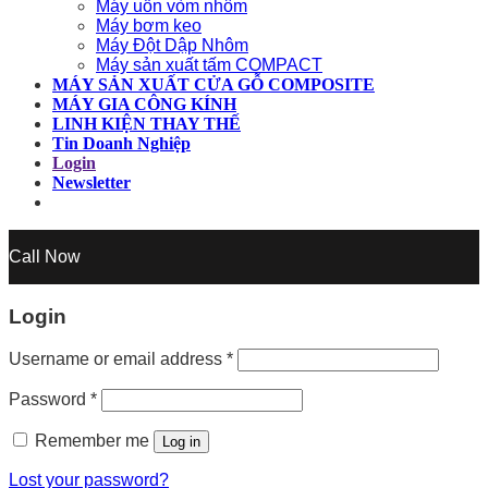
Máy uốn vòm nhôm
Máy bơm keo
Máy Đột Dập Nhôm
Máy sản xuất tấm COMPACT
MÁY SẢN XUẤT CỬA GỖ COMPOSITE
MÁY GIA CÔNG KÍNH
LINH KIỆN THAY THẾ
Tin Doanh Nghiệp
Login
Newsletter
Call Now
Login
Username or email address
*
Password
*
Remember me
Log in
Lost your password?