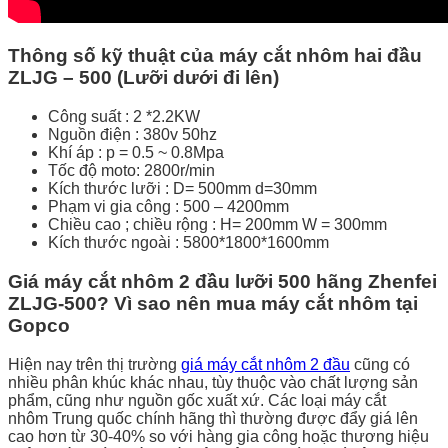
Thông số kỹ thuật của máy cắt nhôm hai đầu
ZLJG – 500 (Lưỡi dưới đi lên)
Công suất : 2 *2.2KW
Nguồn điện : 380v 50hz
Khí áp : p = 0.5 ~ 0.8Mpa
Tốc độ moto: 2800r/min
Kích thước lưỡi : D= 500mm d=30mm
Phạm vi gia công : 500 – 4200mm
Chiều cao ; chiều rộng : H= 200mm W = 300mm
Kích thước ngoài : 5800*1800*1600mm
Giá máy cắt nhôm 2 đầu lưỡi 500 hãng Zhenfei
ZLJG-500? Vì sao nên mua máy cắt nhôm tại
Gopco
Hiện nay trên thị trường
giá máy cắt nhôm 2 đầu
cũng có
nhiều phân khúc khác nhau, tùy thuộc vào chất lượng sản
phẩm, cũng như nguồn gốc xuất xứ. Các loại máy cắt
nhôm Trung quốc chính hãng thì thường được đẩy giá lên
cao hơn từ 30-40% so với hàng gia công hoặc thương hiệu