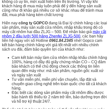
không có uy tín, mới xuất hiện trên thị trường. Vì vậy khi
khách hàng đi mua máy luôn phải để ý đến hãng sản xuất
cũng như đi khảo giá nhiều cơ sở khác nhau để tránh mua
đắt, mua phải hàng kém chất lượng
Hiện nay
công ty GOPCO
đang là Đại lý chính hãng các loại
sản phẩm
,
máy sản xuất cửa nhôm, nhập khẩu trong đó có
máy cắt nhôm hai đầu ZLJG – 500. Để nhận báo giá
máy cắt
nhôm 2 đầu lưỡi 500 hãng Zhenfei ZLJG-500
, các bạn hãy
liên hệ ngay với số Hotline
0961.84.2345
nhé! Gopco cam
kết bán hàng chính hãng với giá tốt nhất với nhiều chính
sách ưu đãi, đảm bảo quyền lợi của khách như:
Cam kết bán máy làm cửa nhôm nhập khẩu chính hãng
100%, hàng có đầy đủ giấy chứng nhận CO – CQ đảm
bảo khách có thể chủ động check các thông tin liên
quan đến máy như: mã sản phẩm, nguồn gốc xuất xứ
và ngày sản xuất
Tư vấn miễn phí, miễn phí vận chuyển, lắp đặt và
chuyển giao công nghệ trên toàn quốc cho tất cả khách
hàng.
Đặc biệt các dòng sản phẩm máy cắt nhôm đều được
bảo hành tối thiểu từ 2 năm trở lên, bảo dưỡng trọn đời
và hỗ trợ kỹ thuật 24/7.