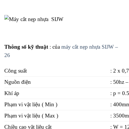
Thông số kỹ thuật
: của
máy cắt nẹp nhựa SIJW –
26
Công suất
: 2 x 0
Nguồn điện
: 50hz 
Khí áp
: p = 0
Phạm vi vật liệu ( Min )
: 400m
Phạm vi vật liệu ( Max )
: 3500
Chiều cao vật liệu cắt
: W = 1