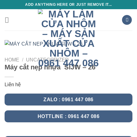
Skip
ADD ANYTHING HERE OR JUST REMOVE IT...
to
content
HOME
/
UNCATEGORIZED
Máy cắt nẹp nhựa SIJW – 26
Liên hệ
ZALO : 0961 447 086
HOTTLINE : 0961 447 086