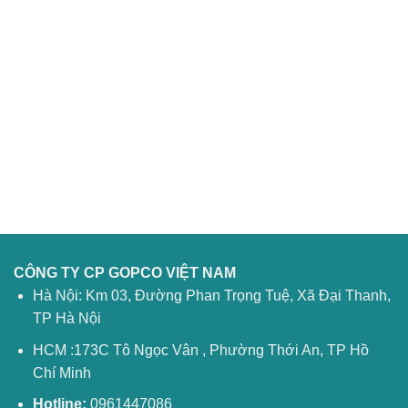
CÔNG TY CP GOPCO VIỆT NAM
Hà Nội: Km 03, Đường Phan Trọng Tuệ, Xã Đại Thanh,
TP Hà Nội
HCM :173C Tô Ngọc Vân , Phường Thới An, TP Hồ
Chí Minh
Hotline:
0961447086