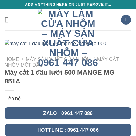
Skip
ADD ANYTHING HERE OR JUST REMOVE IT...
to
content
HOME
/
MÁY SẢN XUẤT CỬA NHÔM
/
MÁY CẮT
NHÔM MỘT ĐẦU
Máy cắt 1 đầu lưỡi 500 MANGE MG-
851A
Liên hệ
ZALO : 0961 447 086
HOTTLINE : 0961 447 086