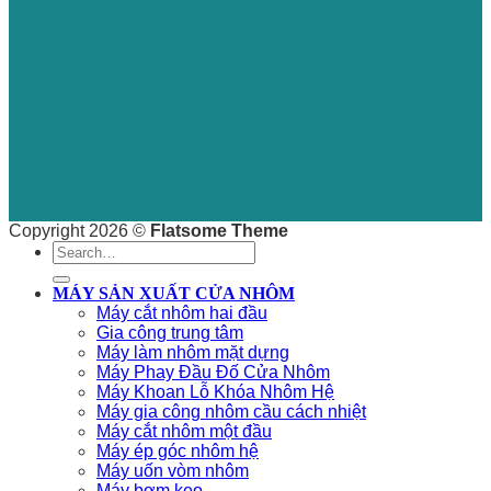
Copyright 2026 ©
Flatsome Theme
Search
for:
MÁY SẢN XUẤT CỬA NHÔM
Máy cắt nhôm hai đầu
Gia công trung tâm
Máy làm nhôm mặt dựng
Máy Phay Đầu Đố Cửa Nhôm
Máy Khoan Lỗ Khóa Nhôm Hệ
Máy gia công nhôm cầu cách nhiệt
Máy cắt nhôm một đầu
Máy ép góc nhôm hệ
Máy uốn vòm nhôm
Máy bơm keo