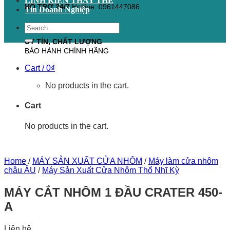
LINH KIỆN THAY THẾ
HỖ TRỢ 24/7
Hotline: 0961447086
Tin Doanh Nghiệp
Search
for:
UY TÍN, CHẤT LƯỢNG
BẢO HÀNH CHÍNH HÃNG
Cart /
0
₫
No products in the cart.
Cart
No products in the cart.
Home
/
MÁY SẢN XUẤT CỬA NHÔM
/
Máy làm cửa nhôm
châu ÂU
/
Máy Sản Xuất Cửa Nhôm Thổ Nhĩ Kỳ
MÁY CẮT NHÔM 1 ĐẦU CRATER 450-
A
Liên hệ