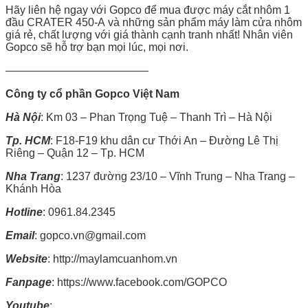
Hãy liên hệ ngay với Gopco để mua được máy cắt nhôm 1
đầu CRATER 450-A và những sản phẩm máy làm cửa nhôm
giá rẻ, chất lượng với giá thành cạnh tranh nhất! Nhân viên
Gopco sẽ hỗ trợ bạn mọi lúc, mọi nơi.
—————————————
Công ty cổ phần Gopco Việt Nam
Hà Nội
: Km 03 – Phan Trọng Tuệ – Thanh Trì – Hà Nội
Tp. HCM
: F18-F19 khu dân cư Thới An – Đường Lê Thị
Riêng – Quận 12 – Tp. HCM
Nha Trang
: 1237 đường 23/10 – Vĩnh Trung – Nha Trang –
Khánh Hòa
Hotline
: 0961.84.2345
Email
: gopco.vn@gmail.com
Website
: http://maylamcuanhom.vn
Fanpage
: https://www.facebook.com/GOPCO
Youtube
: