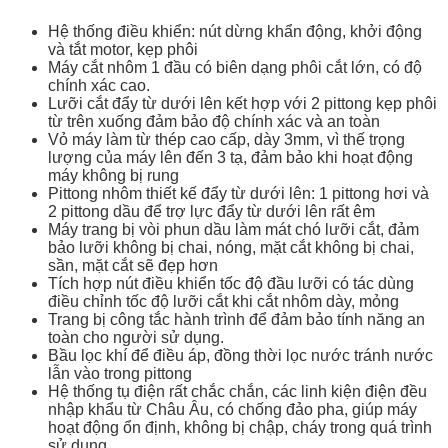
Hệ thống điều khiển: nút dừng khẩn động, khởi động
và tắt motor, kẹp phôi
Máy cắt nhôm 1 đầu có biên dạng phôi cắt lớn, có độ
chính xác cao.
Lưỡi cắt đẩy từ dưới lên kết hợp với 2 pittong kẹp phôi
từ trên xuống đảm bảo độ chính xác và an toàn
Vỏ máy làm từ thép cao cấp, dày 3mm, vì thế trọng
lượng của máy lên đến 3 tạ, đảm bảo khi hoạt động
máy không bị rung
Pittong nhôm thiết kế đẩy từ dưới lên: 1 pittong hơi và
2 pittong dầu để trợ lực đẩy từ dưới lên rất êm
Máy trang bị vòi phun dầu làm mát chó lưỡi cắt, đảm
bảo lưỡi không bị chai, nóng, mặt cắt không bị chai,
sần, mặt cắt sẽ đẹp hơn
Tích hợp nút điều khiển tốc độ đầu lưỡi có tác dùng
điều chỉnh tốc độ lưỡi cắt khi cắt nhôm dày, mỏng
Trang bị công tắc hành trình để đảm bảo tính năng an
toàn cho người sử dụng.
Bầu lọc khí để điều áp, đồng thời lọc nước tránh nước
lẫn vào trong pittong
Hệ thống tụ điện rất chắc chắn, các linh kiện điện đều
nhập khẩu từ Châu Âu, có chống đảo pha, giúp máy
hoạt động ổn định, không bị chập, cháy trong quá trình
sử dụng