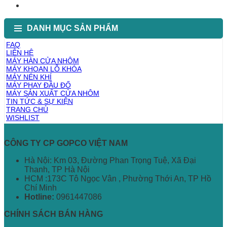
DANH MỤC SẢN PHẨM
FAQ
LIÊN HỆ
MÁY HÀN CỬA NHÔM
MÁY KHOAN LỖ KHÓA
MÁY NÉN KHÍ
MÁY PHAY ĐẦU ĐỐ
MÁY SẢN XUẤT CỬA NHÔM
TIN TỨC & SỰ KIỆN
TRANG CHỦ
WISHLIST
CÔNG TY CP GOPCO VIỆT NAM
Hà Nội: Km 03, Đường Phan Trọng Tuệ, Xã Đại
Thanh, TP Hà Nội
HCM :173C Tô Ngọc Vân , Phường Thới An, TP Hồ
Chí Minh
Hotline:
0961447086
CHÍNH SÁCH BÁN HÀNG