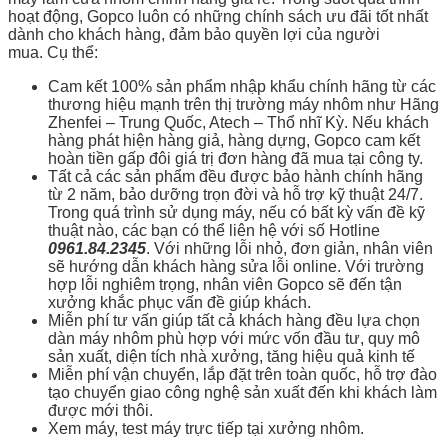
hoạt động, Gopco luôn có những chính sách ưu đãi tốt nhất
dành cho khách hàng, đảm bảo quyền lợi của người
mua. Cụ thể:
Cam kết 100% sản phẩm nhập khẩu chính hãng từ các
thương hiệu mạnh trên thị trường máy nhôm như Hãng
Zhenfei – Trung Quốc, Atech – Thổ nhĩ Kỳ. Nếu khách
hàng phát hiện hàng giả, hàng dựng, Gopco cam kết
hoàn tiền gấp đôi giá trị đơn hàng đã mua tại công ty.
Tất cả các sản phẩm đều được bảo hành chính hãng
từ 2 năm, bảo dưỡng trọn đời và hỗ trợ kỹ thuật 24/7.
Trong quá trình sử dụng máy, nếu có bất kỳ vấn đề kỹ
thuật nào, các bạn có thể liên hệ với số Hotline
0961.84.2345
. Với những lỗi nhỏ, đơn giản, nhân viên
sẽ hướng dẫn khách hàng sửa lỗi online. Với trường
hợp lỗi nghiêm trọng, nhân viên Gopco sẽ đến tận
xưởng khắc phục vấn đề giúp khách.
Miễn phí tư vấn giúp tất cả khách hàng đều lựa chọn
dàn máy nhôm phù hợp với mức vốn đầu tư, quy mô
sản xuất, diện tích nhà xưởng, tăng hiệu quả kinh tế
Miễn phí vận chuyển, lắp đặt trên toàn quốc, hỗ trợ đào
tạo chuyển giao công nghệ sản xuất đến khi khách làm
được mới thôi.
Xem máy, test máy trực tiếp tại xưởng nhôm.