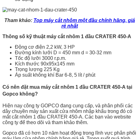
Tham khảo:
Top máy cắt nhôm một đầu chính hãng, giá
rẻ nhất
Thông số kỹ thuật máy cắt nhôm 1 đầu CRATER 450-A
Động cơ điện 2,2 kW, 3 HP
Đường kính lưỡi D = 450 mm d = 30-32 mm
Tốc độ lưỡi 3000 r.p.m.
Kích thước 90x95x145 mm
Trọng lượng 225 Kg
Áp suất không khí Bar 6-8, 5 lít / phút
Có nên đặt mua máy cắt nhôm 1 đầu CRATER 450-A tại
Gopco không?
Hiện nay công ty GOPCO đang cung cấp, và phân phối các
dây chuyền máy sản xuất cửa nhôm nhập khẩu trong đó có
mắt cắt nhôm 1 đầu CRATER 450-A. Các bạn vào website
công ty để theo dõi và tham khảo thêm.
Gopco đã có hơn 10 năm hoạt động trong lĩnh vực phân phối
máy làm cửa nhôm chính hãng giá rẻ. Trong suốt quá trình