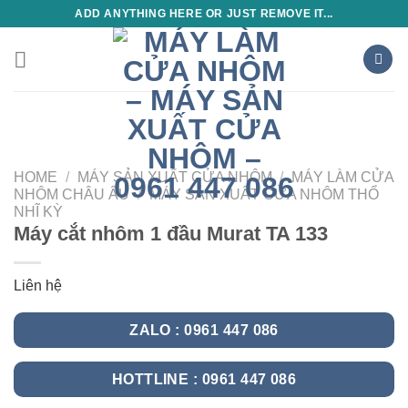
Skip
ADD ANYTHING HERE OR JUST REMOVE IT...
to
content
HOME
/
MÁY SẢN XUẤT CỬA NHÔM
/
MÁY LÀM CỬA
NHÔM CHÂU ÂU
/
MÁY SẢN XUẤT CỬA NHÔM THỔ
NHĨ KỲ
Máy cắt nhôm 1 đầu Murat TA 133
Liên hệ
ZALO : 0961 447 086
HOTTLINE : 0961 447 086