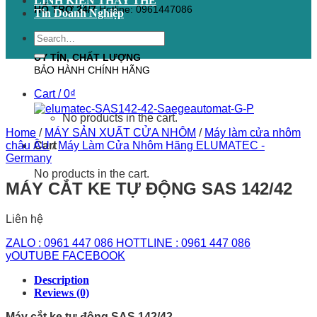
LINH KIỆN THAY THẾ
HỖ TRỢ 24/7
Hotline: 0961447086
Tin Doanh Nghiệp
Search
for:
UY TÍN, CHẤT LƯỢNG
BẢO HÀNH CHÍNH HÃNG
Cart /
0
₫
No products in the cart.
Home
/
MÁY SẢN XUẤT CỬA NHÔM
/
Máy làm cửa nhôm
châu ÂU
/
Máy Làm Cửa Nhôm Hãng ELUMATEC -
Cart
Germany
No products in the cart.
MÁY CẮT KE TỰ ĐỘNG SAS 142/42
Liên hệ
ZALO : 0961 447 086
HOTTLINE : 0961 447 086
yOUTUBE
FACEBOOK
Description
Reviews (0)
Máy cắt ke tự động SAS 142/42