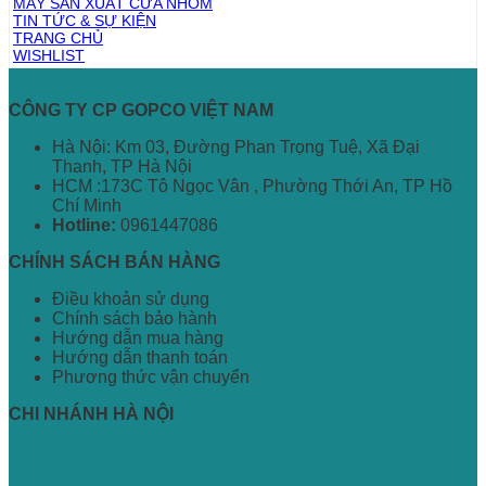
MÁY SẢN XUẤT CỬA NHÔM
TIN TỨC & SỰ KIỆN
TRANG CHỦ
WISHLIST
CÔNG TY CP GOPCO VIỆT NAM
Hà Nội: Km 03, Đường Phan Trọng Tuệ, Xã Đại
Thanh, TP Hà Nội
HCM :173C Tô Ngọc Vân , Phường Thới An, TP Hồ
Chí Minh
Hotline:
0961447086
CHÍNH SÁCH BÁN HÀNG
Điều khoản sử dụng
Chính sách bảo hành
Hướng dẫn mua hàng
Hướng dẫn thanh toán
Phương thức vận chuyển
CHI NHÁNH HÀ NỘI