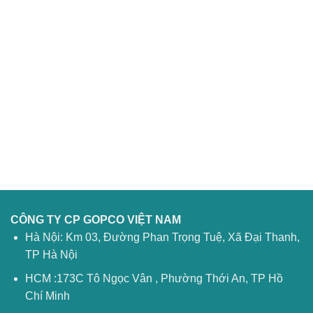
CÔNG TY CP GOPCO VIỆT NAM
Hà Nội: Km 03, Đường Phan Trọng Tuệ, Xã Đại Thanh,
TP Hà Nội
HCM :173C Tô Ngọc Vân , Phường Thới An, TP Hồ
Chí Minh