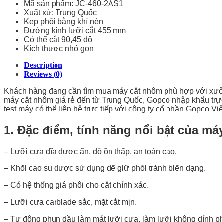
Mã sản phẩm: JC-460-2AS1
Xuất xứ: Trung Quốc
Kẹp phôi bằng khí nén
Đường kính lưỡi cắt 455 mm
Có thể cắt 90,45 độ
Kích thước nhỏ gọn
Description
Reviews (0)
Khách hàng đang cần tìm mua máy cắt nhôm phù hợp với xưở
máy cắt nhôm giá rẻ đến từ Trung Quốc, Gopco nhập khẩu trực
test máy có thể liên hệ trực tiếp với công ty cổ phần Gopco Vi
1. Đặc điểm, tính năng nổi bật của m
– Lưỡi cưa đĩa được ẩn, độ ồn thấp, an toàn cao.
– Khối cao su được sử dụng để giữ phôi tránh biến dạng.
– Có hệ thống giá phôi cho cắt chính xác.
– Lưỡi cưa carblade sắc, mặt cắt mịn.
– Tự động phun dầu làm mát lưỡi cưa, làm lưỡi không dính ph