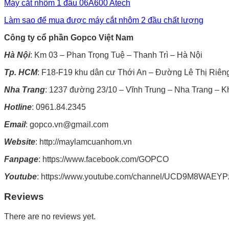
Máy cắt nhôm 1 đầu 06A600 Atech
Làm sao để mua được máy cắt nhôm 2 đầu chất lượng
Công ty cổ phần Gopco Việt Nam
Hà Nội
: Km 03 – Phan Trọng Tuệ – Thanh Trì – Hà Nội
Tp. HCM
: F18-F19 khu dân cư Thới An – Đường Lê Thị Riên
Nha Trang
: 1237 đường 23/10 – Vĩnh Trung – Nha Trang – 
Hotline
: 0961.84.2345
Email
: gopco.vn@gmail.com
Website
: http://maylamcuanhom.vn
Fanpage
: https://www.facebook.com/GOPCO
Youtube
: https://www.youtube.com/channel/UCD9M8WAE
Reviews
There are no reviews yet.