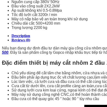
Nguồn cung cấp 380V 50Hz
Đầu vào công suất 2X2,2kW
Áp suất không khí 0.5-0.8Mpa
Tốc độ lưỡi cắt 3200r / min
Máy có nắp bảo vệ an toàn trong khi sử dụng
Chiều dài cắt: 500×4200 mm
Trọng lượng 2200 kg
Description
Reviews (0)
Nếu bạn đang dự định đầu tư dàn máy gia công cửa nhôm quy 
500
. Đây là sản phẩm công ty Gopco nhập khẩu trực tiếp từ 
Đặc điểm thiết bị máy cắt nhôm 2 đầu
Chủ yếu dùng để cắt tấm che bằng nhôm, cửa nhựa.và c
Đầu bên phải áp dụng trục ốc vít chất lượng cao,làm việ
Lúc làm việc, cả lưỡi cưa và đầu cưa có thể cắt cùng lúc,
Cưa cắt từ dưới lên, cưa cắt profile càng an toàn,cưa cắt
Sử dụng lưỡi cưa kim loại cứng, ngoại kính có thể đạt 
Máy này sử dụng công nghệ CNC,có thể hoàn thành các p
Đầu cưa có thể quay góc 45 ° hoặc 90 ° tùy nhu cầu