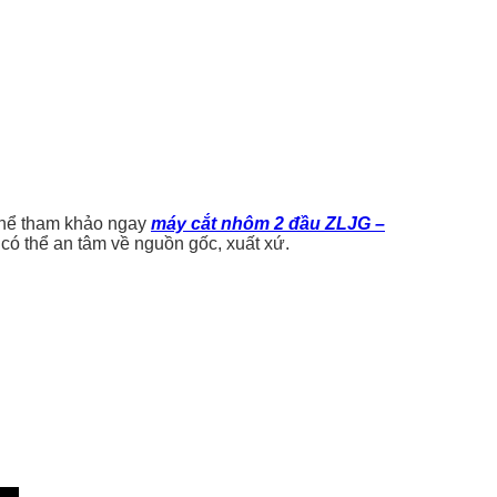
thể tham khảo ngay
máy cắt nhôm 2 đầu ZLJG –
có thể an tâm về nguồn gốc, xuất xứ.