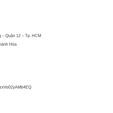
g – Quận 12 – Tp. HCM
Khánh Hòa
YPzxVo02yAMb4EQ