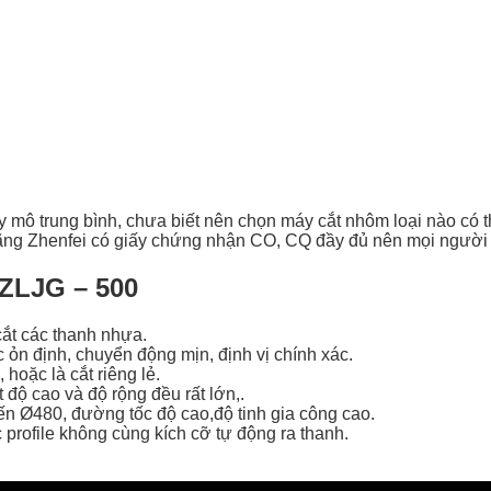
mô trung bình, chưa biết nên chọn máy cắt nhôm loại nào có 
hãng Zhenfei có giấy chứng nhận CO, CQ đầy đủ nên mọi người 
 ZLJG – 500
ắt các thanh nhựa.
c ỏn định, chuyển động mịn, định vị chính xác.
 hoặc là cắt riêng lẻ.
 độ cao và độ rộng đều rất lớn,.
đến Ø480, đường tốc độ cao,độ tinh gia công cao.
rofile không cùng kích cỡ tự động ra thanh.