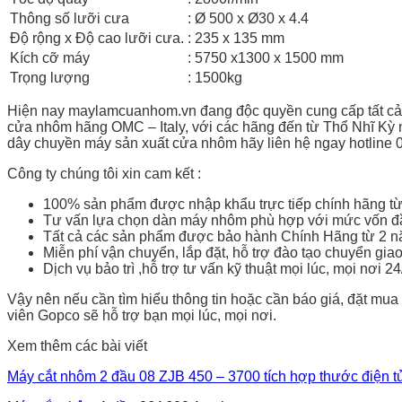
Thông số lưỡi cưa
: Ø 500 x Ø30 x 4.4
Độ rộng x Độ cao lưỡi cưa.
: 235 x 135 mm
Kích cỡ máy
: 5750 x1300 x 1500 mm
Trọng lượng
: 1500kg
Hiện nay maylamcuanhom.vn đang độc quyền cung cấp tất 
cửa nhôm hãng OMC – Italy, với các hãng đến từ Thổ Nhĩ Kỳ 
dây chuyền máy sản xuất cửa nhôm hãy liên hệ ngay hotline 
Công ty chúng tôi xin cam kết :
100% sản phẩm được nhập khẩu trực tiếp chính hãng từ
Tư vấn lựa chọn dàn máy nhôm phù hợp với mức vốn đầu 
Tất cả các sản phẩm được bảo hành Chính Hãng từ 2 nă
Miễn phí vận chuyển, lắp đặt, hỗ trợ đào tạo chuyển gi
Dịch vụ bảo trì ,hỗ trợ tư vấn kỹ thuật mọi lúc, mọi nơi 2
Vậy nên nếu cần tìm hiểu thông tin hoặc cần báo giá, đặt mua
viên Gopco sẽ hỗ trợ bạn mọi lúc, mọi nơi.
Xem thêm các bài viết
Máy cắt nhôm 2 đầu 08 ZJB 450 – 3700 tích hợp thước điện t